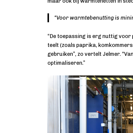
maar ook bij warmtenetten in sted
“Voor warmtebenutting is mini
“De toepassing is erg nuttig voor
teelt (zoals paprika, komkommers 
gebruiken”, zo vertelt Jelmer. “Va
optimaliseren.”