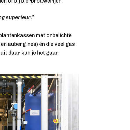
en of bij bierbrouwerijen.
ng superieur.”
 plantenkassen met onbelichte
en aubergines) én die veel gas
nuit daar kun je het gaan