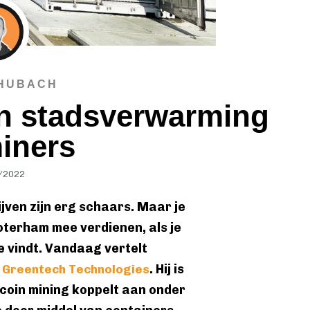
HUBACH
en stadsverwarming
iners
/2022
jven zijn erg schaars. Maar je
boterham mee verdienen, als je
 vindt. Vandaag vertelt
r
. Hij is
Greentech Technologies
tcoin mining koppelt aan onder