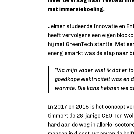
meer de vraag naar restwarmte
met immersiekoeling.
Jelmer studeerde Innovatie en En
heeft vervolgens een eigen blockc
hij met GreenTech startte. Met ee
energiemarkt was de stap naar bi
“Via mijn vader wist ik dat er t
goedkope elektriciteit was en 
warmte. Die kans hebben we a
In 2017 en 2018 is het concept ve
timmert de 28-jarige CEO Ten Wo
hard aan de weg in allerlei sectore
mensen in dienst, waarvan de helft