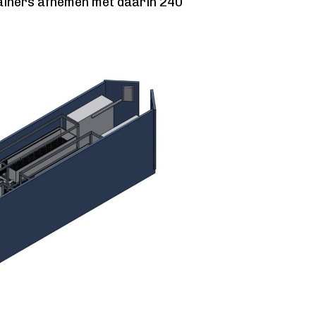
tainers afnemen met daarin 240