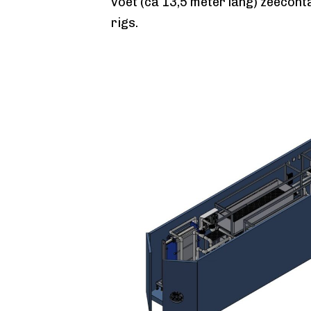
voet (ca 13,5 meter lang) zeecon
rigs.