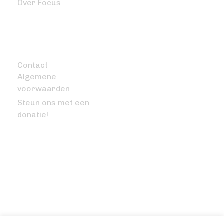
Over Focus
OVERIG
Contact
Algemene
voorwaarden
Steun ons met een
donatie!
VRAGEN OF OPMERKINGEN?
info@bitcoinfocus.nl
VOLG ONS