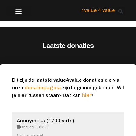
⚡value 4 value
Over Focus
Laatste donaties
Dit zijn de laatste value4value donaties die via
donatiepagina
onze
zijn beginnengekomen. Wil
hier
je hier tussen staan? Dat kan
!
Anonymous (1700 sats)
februari 5, 2026
Ga zo door!