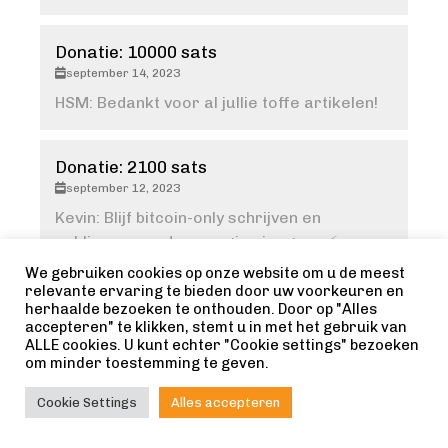
Donatie: 10000 sats
september 14, 2023
HSM: Bedankt voor al jullie toffe artikelen!
Donatie: 2100 sats
september 12, 2023
Kevin: Blijf bitcoin-only schrijven en
publiceren op deze pagina jongens ⚡️
We gebruiken cookies op onze website om u de meest
relevante ervaring te bieden door uw voorkeuren en
Donatie: 2100 sats
herhaalde bezoeken te onthouden. Door op "Alles
accepteren" te klikken, stemt u in met het gebruik van
september 12, 2023
ALLE cookies. U kunt echter "Cookie settings" bezoeken
Mr Crown: Kan niet wachten op deel 2!
om minder toestemming te geven.
Cookie Settings
Alles accepteren
Donatie: 10000 sats
september 12, 2023