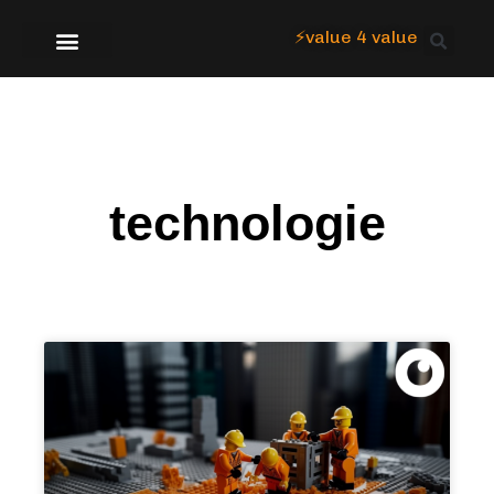
⚡value 4 value
Over Focus
technologie