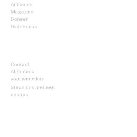
Artikelen
Magazine
Doneer
Over Focus
OVERIG
Contact
Algemene
voorwaarden
Steun ons met een
donatie!
VRAGEN OF OPMERKINGEN?
info@bitcoinfocus.nl