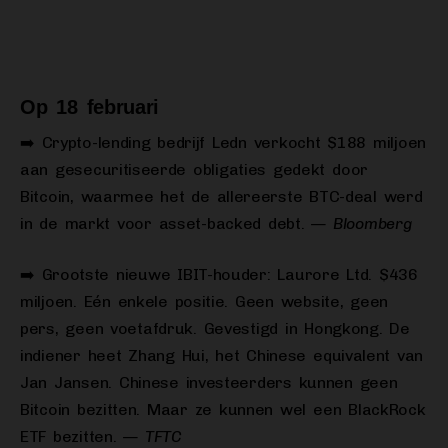
Op 18 februari
➡️ Crypto-lending bedrijf Ledn verkocht $188 miljoen
aan gesecuritiseerde obligaties gedekt door
Bitcoin, waarmee het de allereerste BTC-deal werd
in de markt voor asset-backed debt.
— Bloomberg
➡️ Grootste nieuwe IBIT-houder: Laurore Ltd. $436
miljoen. Eén enkele positie. Geen website, geen
pers, geen voetafdruk. Gevestigd in Hongkong. De
indiener heet Zhang Hui, het Chinese equivalent van
Jan Jansen. Chinese investeerders kunnen geen
Bitcoin bezitten. Maar ze kunnen wel een BlackRock
ETF bezitten.
— TFTC