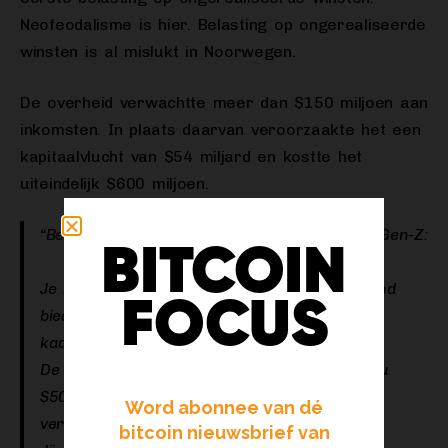
Neofeodalisme is hier. Belasting op ongerealiseerde
winsten is al mislukt in Noorwegen.
De overheid verwachtte meer dan $150 miljoen aan
inkomsten. In plaats daarvan veroorzaakte het een
kapitaalvlucht van $54 miljard en kostte het
uiteindelijk $600 miljoen.
“Belasting op ongerealiseerde winsten voor Gen-Z:
BITCOIN
Je koopt een Pokémonkaart voor $50. Iemand
FOCUS
biedt je $500. Je zegt nee. Je houdt van die
kaart.
De overheid zegt: ‘Cool, maar die kaart is nu
$500 waard. Je bent ons $100 belasting
Word abonnee van dé
verschuldigd.’
bitcoin nieuwsbrief van