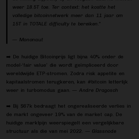
weer 18.5T toe. Ter context: het kostte het
volledige bitcoinnetwerk meer dan 11 jaar om
15T in TOTALE difficulty te bereiken.”
— Mononaut
➡️ De huidige Bitcoinprijs ligt bijna 40% onder de
model-‘fair value’ die wordt geïmpliceerd door
wereldwijde ETP-stromen. Zodra risk appetite en
kapitaalstromen terugkeren, kan #bitcoin letterlijk
weer in turbomodus gaan.
— Andre Dragosch
➡️ Bij $67k bedraagt het ongerealiseerde verlies in
de markt ongeveer 19% van de market cap. De
huidige marktpijn weerspiegelt een vergelijkbare
structuur als die van mei 2022.
— Glassnode