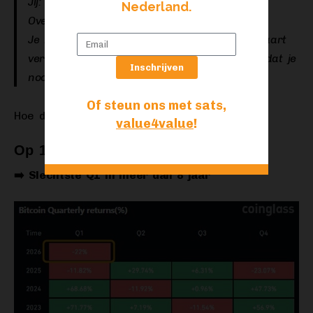
Jij: ‘…Ik heb hem niet verkocht.’
Nederland.
Overheid: ‘Maakt niet uit. Betalen.’
Je hebt geen $100 liggen. Dus moet je de kaart
verkopen om belasting te betalen over geld dat je
Inschrijven
nooit hebt ontvangen.”
Of steun ons met sats,
Hoe dan ook, heb je Bitcoin?
value4value
!
Op 17 februari
➡️ Slechtste Q1 in meer dan 8 jaar