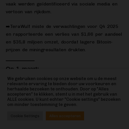
vaak werden geïdentificeerd via sociale media en
vertoon van rijkdom.
➡️TeraWulf miste de verwachtingen voor Q4 2025
en rapporteerde een verlies van $1,66 per aandeel
en $35,8 miljoen omzet, doordat lagere Bitcoin-
prijzen de miningresultaten drukten.
Op 1 maart:
We gebruiken cookies op onze website om u de meest
➡️Bitcoin News: ‘Ondanks de aanval op Iran toont
relevante ervaring te bieden door uw voorkeuren en
Bitcoin-marktdata geen tekenen van
herhaalde bezoeken te onthouden. Door op "Alles
accepteren" te klikken, stemt u in met het gebruik van
paniekverkopen.
ALLE cookies. U kunt echter "Cookie settings" bezoeken
om minder toestemming te geven.
Volgens data van STH P&L naar exchanges (24u)
Cookie Settings
Alles accepteren
blijven instromen van kortetermijnhouders laag, wat
wijst op geen golf van winstneming of