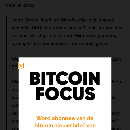
data is data:
‘Jane Street heeft de Bitcoin-prijs niet omlaag
gedrukt. HODLers deden dat zelf. Het is echt niet
zo moeilijk, stop met je innerlijke zure goudbug
oproepen en manipulators de schuld geven.
Mensen. Hebben. Een. Enorme. Hoeveelheid. Spot.
Bitcoin. Verkocht.
BITCOIN
Mijn punt is altijd hetzelfde geweest: manipulatie
FOCUS
is letterlijk het werk van grote Wall Street-
bedrijven en dat zal altijd zo zijn. Maar je hebt
dat niet nodig als hoofdargument om te
verklaren waarom de prijs niet hoger ging, noch
Word abonnee van dé
waarom die daalde. Dat kan volledig verklaard
bitcoin nieuwsbrief van
worden door naar de spot-verkoopkant te kijken.