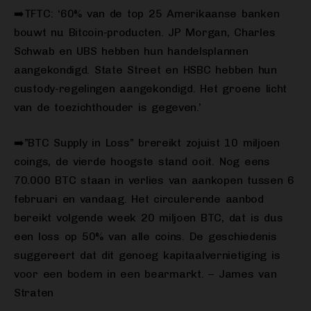
➡️TFTC: ‘60% van de top 25 Amerikaanse banken
bouwt nu Bitcoin-producten. JP Morgan, Charles
Schwab en UBS hebben hun handelsplannen
aangekondigd. State Street en HSBC hebben hun
custody-regelingen aangekondigd. Het groene licht
van de toezichthouder is gegeven.’
➡️”BTC Supply in Loss” brereikt zojuist 10 miljoen
coings, de vierde hoogste stand ooit. Nog eens
70.000 BTC staan in verlies van aankopen tussen 6
februari en vandaag. Het circulerende aanbod
bereikt volgende week 20 miljoen BTC, dat is dus
een loss op 50% van alle coins. De geschiedenis
suggereert dat dit genoeg kapitaalvernietiging is
voor een bodem in een bearmarkt. – James van
Straten