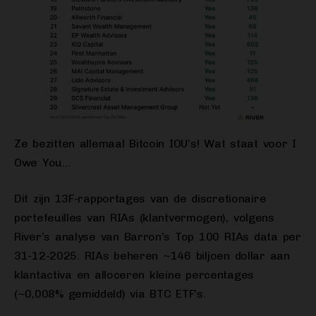
Ze bezitten allemaal Bitcoin IOU’s! Wat staat voor I
Owe You…
Dit zijn 13F-rapportages van de discretionaire
portefeuilles van RIAs (klantvermogen), volgens
River’s analyse van Barron’s Top 100 RIAs data per
31-12-2025. RIAs beheren ~146 biljoen dollar aan
klantactiva en alloceren kleine percentages
(~0,008% gemiddeld) via BTC ETF’s.