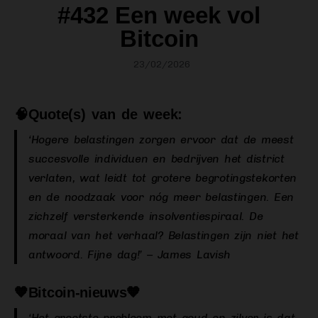
#432 Een week vol
Bitcoin
23/02/2026
🧠Quote(s) van de week:
‘Hogere belastingen zorgen ervoor dat de meest
succesvolle individuen en bedrijven het district
verlaten, wat leidt tot grotere begrotingstekorten
en de noodzaak voor nóg meer belastingen. Een
zichzelf versterkende insolventiespiraal. De
moraal van het verhaal? Belastingen zijn niet het
antwoord. Fijne dag!’ – James Lavish
🧡Bitcoin-nieuws🧡
‘Het grootste probleem met goud en zilver is dat