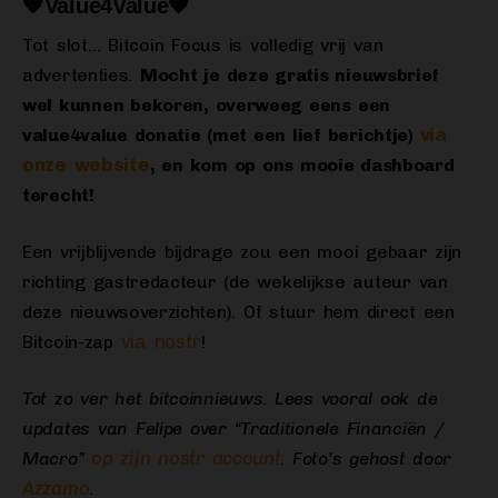
🧡
Value4Value
🧡
Tot slot… Bitcoin Focus is volledig vrij van
advertenties.
Mocht je deze gratis nieuwsbrief
wel kunnen bekoren, overweeg eens een
via
value4value donatie (met een lief berichtje)
onze website
, en kom op ons mooie dashboard
terecht!
Een vrijblijvende bijdrage zou een mooi gebaar zijn
richting gastredacteur (de wekelijkse auteur van
deze nieuwsoverzichten). Of stuur hem direct een
via nostr
Bitcoin-zap
!
Tot zo ver het bitcoinnieuws
.
Lees vooral ook de
updates van Felipe over “Traditionele Financiën /
op zijn nostr account
Macro”
.
Foto’s gehost door
Azzamo
.