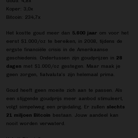
Goud: 4,8x
Koper: 3,0x
Bitcoin: 234,7x
Het kostte goud meer dan
5.600 jaar
om voor het
eerst $1.000/oz te bereiken, in 2008, tijdens de
ergste financiële crisis in de Amerikaanse
geschiedenis. Ondertussen zijn goudprijzen in
28
dagen
met $1.000/oz gestegen. Maar maak je
geen zorgen, fiatvaluta’s zijn helemaal prima.
Goud heeft geen moeite zich aan te passen. Als
een stijgende goudprijs meer aanbod stimuleert,
volgt simpelweg een prijsdaling. Er zullen
slechts
21 miljoen Bitcoin
bestaan. Jouw aandeel kan
nooit worden verwaterd.