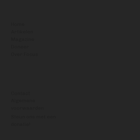
BITCOIN FOCUS
Home
Artikelen
Magazine
Doneer
Over Focus
OVERIG
Contact
Algemene
voorwaarden
Steun ons met een
donatie!