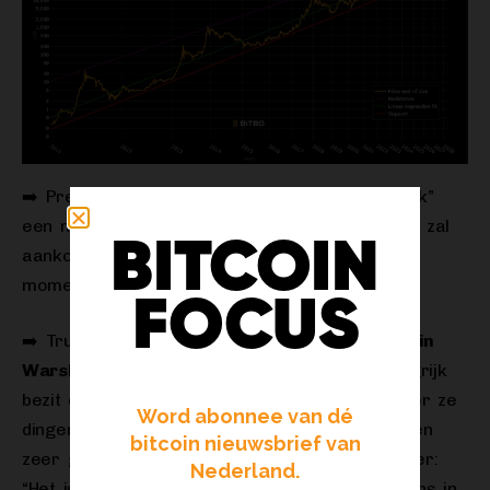
➡️ President Trump zegt dat hij “volgende week”
een nieuwe voorzitter van de Federal Reserve zal
BITCOIN
aankondigen.
Pro-Bitcoin Rick Rieder
leidt
momenteel de odds volgens Polymarket.
FOCUS
➡️ Trump’s volgende FED-voorzitter-keuze,
Kevin
Warsh
, over Bitcoin: “Ik zie het als een belangrijk
bezit dat beleidsmakers kan laten zien wanneer ze
Word abonnee van dé
dingen goed of fout doen.” En ook: “Het kan een
bitcoin nieuwsbrief van
zeer goede politieagent voor beleid zijn.” Verder:
Nederland.
“Het is de nieuwste en coolste software die ons in