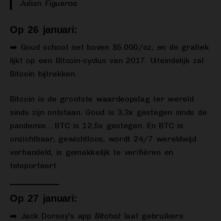
Julian Figueroa
Op 26 januari:
➡️ Goud schoot net boven $5.000/oz, en de grafiek
lijkt op een Bitcoin-cyclus van 2017. Uiteindelijk zal
Bitcoin bijtrekken.
Bitcoin is de grootste waardeopslag ter wereld
sinds zijn ontstaan. Goud is 3,3x gestegen sinds de
pandemie… BTC is 12,5x gestegen. En BTC is
onzichtbaar, gewichtloos, wordt 24/7 wereldwijd
verhandeld, is gemakkelijk te verifiëren en
teleporteert.
Op 27 januari:
➡️ Jack Dorsey’s app
Bitchat
laat gebruikers