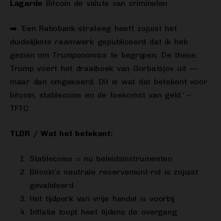
Lagarde
Bitcoin de valuta van criminelen.
➡️ ‘Een Rabobank-strateeg heeft zojuist het
duidelijkste raamwerk gepubliceerd dat ik heb
gezien om
Trumponomics
te begrijpen. De these:
Trump voert het draaiboek van Gorbatsjov uit —
maar dan omgekeerd. Dit is wat dat betekent voor
bitcoin, stablecoins en de toekomst van geld.’ –
TFTC
TLDR / Wat het betekent:
Stablecoins = nu beleidsinstrumenten
Bitcoin’s neutrale reservemunt-rol is zojuist
gevalideerd
Het tijdperk van vrije handel is voorbij
Inflatie loopt heet tijdens de overgang