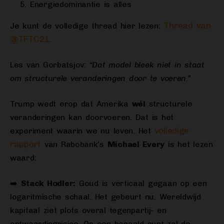
Energiedominantie is alles
Thread van
Je kunt de volledige thread hier lezen:
@TFTC21.
Les van Gorbatsjov:
“Dat model bleek niet in staat
om structurele veranderingen door te voeren.”
Trump wedt erop dat Amerika
wél
structurele
veranderingen kan doorvoeren. Dat is het
volledige
experiment waarin we nu leven. Het
rapport
van Rabobank’s
Michael Every
is het lezen
waard:
➡️
Stack Hodler:
Goud is verticaal gegaan op een
logaritmische schaal. Het gebeurt nu. Wereldwijd
kapitaal ziet plots overal tegenpartij- en
ontwaardingrisico. Op een bepaald punt zal de