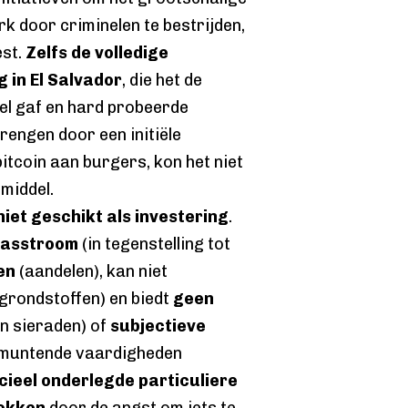
k door criminelen te bestrijden,
est.
Zelfs de volledige
 in El Salvador
, die het de
el gaf en hard probeerde
rengen door een initiële
bitcoin aan burgers, kon het niet
middel.
niet geschikt als investering
.
kasstroom
(in tegenstelling tot
en
(aandelen), kan niet
grondstoffen) en biedt
geen
n sieraden) of
subjectieve
tmuntende vaardigheden
cieel onderlegde particuliere