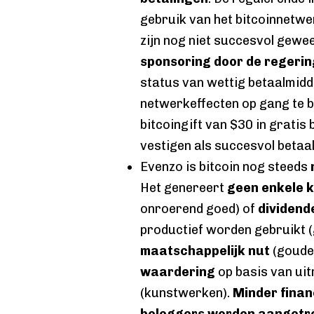
gebruik van het bitcoinnetwer
zijn nog niet succesvol gewe
sponsoring door de regering
status van wettig betaalmidd
netwerkeffecten op gang te b
bitcoingift van $30 in gratis 
vestigen als succesvol betaal
Evenzo is bitcoin nog steeds
Het genereert
geen enkele 
onroerend goed) of
dividend
productief worden gebruikt (
maatschappelijk nut
(goude
waardering
op basis van ui
(kunstwerken).
Minder finan