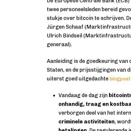
De Europese Centrale Bank (ECB)
twee personeelsleden bereid gev
stukje over bitcoin te schrijven. D
Jürgen Schaaf (Marktinfrastructu
Ulrich Bindseil (Marktinfrastruct
generaal).
Aanleiding is de goedkeuring van d
Staten, en de prijsstijgingen van d
uiterst goed uitgedachte
blogpost
Vandaag de dag zijn
bitcoint
onhandig, traag en kostba
verborgen deel van het inter
criminele activiteiten
, word
betalingen
. De regulerende 