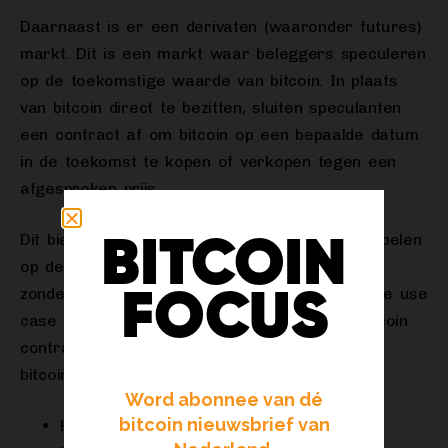
Daarnaast is er een derivaten (waaronder futures)
markt. Dit is een markt waar beleggers speculeren
op de toekomstige waarde van bitcoin. In plaats
van bitcoin direct te bezitten, sluiten speculanten
een contract af om bitcoin op een bepaalde datum
in de toekomst te kopen of verkopen tegen een
afgesproken prijs.
Dit biedt beleggers de mogelijkheid om in te spelen
BITCOIN
op de verwachte prijsbewegingen van bitcoin,
zonder dat ze bitcoin daadwerkelijk bezitten. De use
FOCUS
case voor het aanschaffen van een future-bitcoin
contract zijn grotendeels anders dan bij spot
bitcoin. Dit zijn onder meer:
Word abonnee van dé
bitcoin nieuwsbrief van
Het aangaan van speculatieve posities in