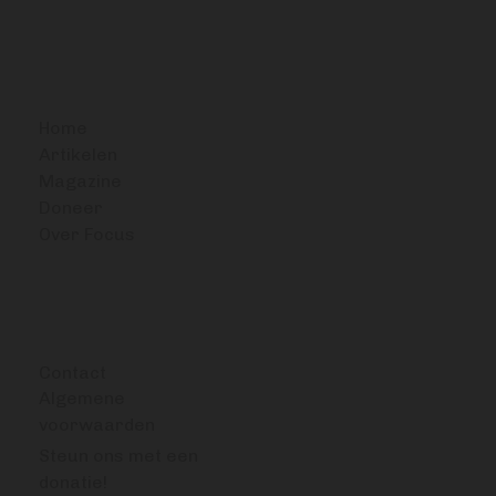
BITCOIN FOCUS
Home
Artikelen
Magazine
Doneer
Over Focus
OVERIG
Contact
Algemene
voorwaarden
Steun ons met een
donatie!