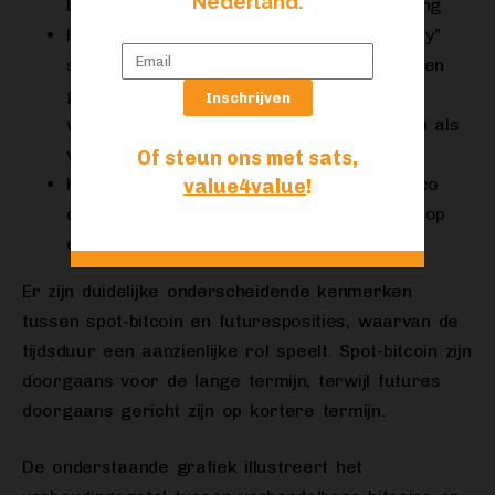
Nederland.
bitcoinfutures in de hoop op waardestijging
Het implementeren van een “cash-en-carry”
strategie waarbij men spot-bitcoin koopt en
gelijktijdig een futurescontract verkoopt,
Inschrijven
waarbij het verschil in prijs is te benutten als
winst met beperkt risico.
Of steun ons met sats,
Het minimaliseren van een tegenpartijrisico
value4value
!
door slechts een deel van het vermogen op
een beurs te storten.
Er zijn duidelijke onderscheidende kenmerken
tussen spot-bitcoin en futuresposities, waarvan de
tijdsduur een aanzienlijke rol speelt. Spot-bitcoin zijn
doorgaans voor de lange termijn, terwijl futures
doorgaans gericht zijn op kortere termijn.
De onderstaande grafiek illustreert het