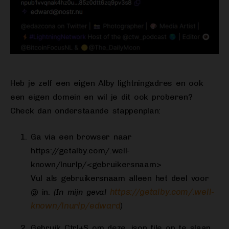
Heb je zelf een eigen Alby lightningadres en ook
een eigen domein en wil je dit ook proberen?
Check dan onderstaande stappenplan:
Ga via een browser naar
https://getalby.com/.well-
known/lnurlp/<gebruikersnaam>
Vul als gebruikersnaam alleen het deel voor
https://getalby.com/.well-
@ in.
(In mijn geval
known/lnurlp/edward
)
Gebruik Ctrl+S om deze .json file op te slaan