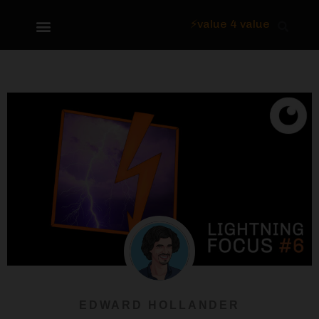
⚡value 4 value
Over Focus
EDWARD HOLLANDER