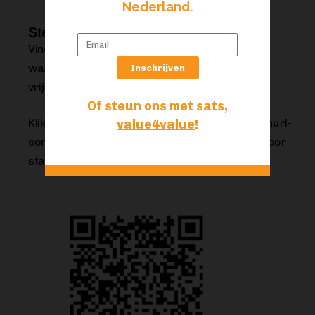
Nederland.
Steun Focus!
Vind je deze open en gratis Focus-editie
waardevol? Steun ons met een volledig
Inschrijven
vrijblijvende donatie, compleet value4value!
Of steun ons met sats,
Klik op de QR-code met je lightning wallet (lnurl-
value4value
!
donatiepagina
compatible) of check onze
voor
standaardopties.