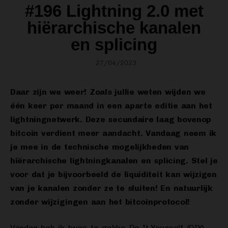
#196 Lightning 2.0 met
hiërarchische kanalen
en splicing
27/04/2023
Daar zijn we weer! Zoals jullie weten wijden we
één keer per maand in een aparte editie aan het
lightningnetwerk. Deze secundaire laag bovenop
bitcoin verdient meer aandacht. Vandaag neem ik
je mee in de technische mogelijkheden van
hiërarchische lightningkanalen en splicing. Stel je
voor dat je bijvoorbeeld de liquiditeit kan wijzigen
van je kanalen zonder ze te sluiten! En natuurlijk
zonder wijzigingen aan het bitcoinprotocol!
Verder heb ik twee te gekke Do-It-Yourself (DIY)