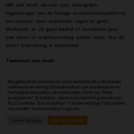
HRF ziet nostr als een zeer belangrijke
tegenhanger van de huidige sociale-mediaplatforms
om censuur door overheden tegen te gaan.
Wederom: er zit geen bedrijf of foundation (met
een token of cryptocurrency) achter nostr, dus dit
soort financiering is essentieel.
Toekomst van nostr
Om de potentie voor de toekomst goed in te luiden
We gebruiken cookies op onze website om u de meest
kwam ik laatst een mooie quote tegen van de
relevante ervaring te bieden door uw voorkeuren en
populaire crypto analist Willy Woo:
herhaalde bezoeken te onthouden. Door op "Alles
accepteren" te klikken, stemt u in met het gebruik van
ALLE cookies. U kunt echter "Cookie settings" bezoeken
“Nostr has potential to be the next content
om minder toestemming te geven.
creation platform that will pay better than
Cookie Settings
Alles accepteren
YouTube”