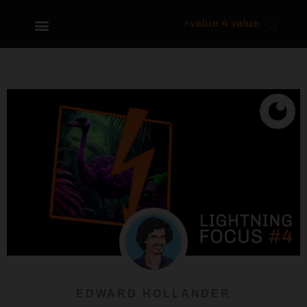
⚡value 4 value
Over Focus
EDWARD HOLLANDER