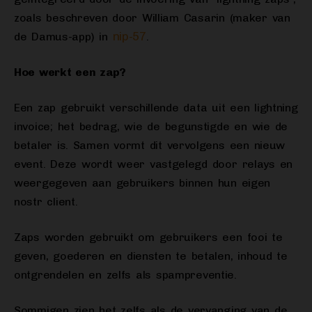
zoals beschreven door William Casarin (maker van
nip-57
de Damus-app) in
.
Hoe werkt een zap?
Een zap gebruikt verschillende data uit een lightning
invoice; het bedrag, wie de begunstigde en wie de
betaler is. Samen vormt dit vervolgens een nieuw
event. Deze wordt weer vastgelegd door relays en
weergegeven aan gebruikers binnen hun eigen
nostr client.
Zaps worden gebruikt om gebruikers een fooi te
geven, goederen en diensten te betalen, inhoud te
ontgrendelen en zelfs als spampreventie.
Sommigen zien het zelfs als de vervanging van de