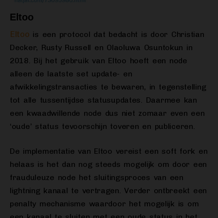
Eltoo
Eltoo
is een protocol dat bedacht is door Christian
Decker, Rusty Russell en Olaoluwa Osuntokun in
2018. Bij het gebruik van Eltoo hoeft een node
alleen de laatste set update- en
afwikkelingstransacties te bewaren, in tegenstelling
tot alle tussentijdse statusupdates. Daarmee kan
een kwaadwillende node dus niet zomaar even een
‘oude’ status tevoorschijn toveren en publiceren.
De implementatie van Eltoo vereist een soft fork en
helaas is het dan nog steeds mogelijk om door een
frauduleuze node het sluitingsproces van een
lightning kanaal te vertragen. Verder ontbreekt een
penalty mechanisme waardoor het mogelijk is om
een kanaal te sluiten met een oude status in het