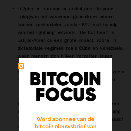
Ln2pbot is een non-custodial peer-to-peer
Telegram-bot waarmee gebruikers bitcoin
kunnen verhandelen zonder KYC met behulp
van het lightning network. De bot heeft in
Latijns-Amerika een grote impact, vooral in
dictatoriale regimes zoals Cuba en Venezuela
waar mensen zich blijven verzetten tegen
tirannie. In 2022 ontving de bitcoin-
ontwikkelaar Francisco Calderon uit Venezuela
BITCOIN
50 miljoen sats
om verder te werken aan
lnp2pbot.
FOCUS
Waar Calderon aanvankelijk begonnen is om
zijn bot te bouwen bovenop de Telegram app,
Word abonnee van dé
heeft hij nu de complete ommezwaai gemaakt
bitcoin nieuwsbrief van
naar nostr. Om de werking van de bot