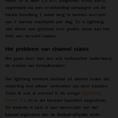
Radio. Er is daar 0,2 BTC (ongeveer 4.500 euro)
opgehaald via een crowfunding-campagne om de
lokale bevolking 1 week lang te kunnen voorzien
van 2 warme maaltijden per dag. Zo is lightning
niet alleen een gimmick voor geeks, maar kan het
écht een verschil maken.
Het probleem van channel states
We gaan door met een iets technischer onderwerp:
de
insides
van betaalkanalen.
Het lightning netwerk bestaat uit allerlei nodes die
onderling met elkaar verbonden zijn door kanalen.
Lightning
Zoals ik ook al schreef in de vorige
Focus #3
, zit in die kanalen liquiditeit opgesloten.
De waarde in sats is aan weerszijde van dat
kanaal eigendom van de desbetreffende node-