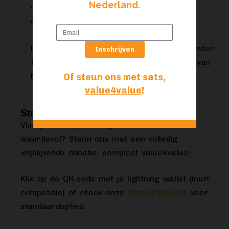
Nederland.
censuurvrij te houden is nostr de beste
Mostro
oplossing! Hij noemt deze dienst
.
Lees snel verder, om je weer helemaal onder
Inschrijven
te dompelen in de laatste ontwikkelingen van
Nostr!
Of steun ons met sats,
value4value
!
Steun Focus!
Vind je deze open en gratis Focus-editie
waardevol? Steun ons met een volledig
vrijblijvende donatie, compleet value4value!
Klik op de QR-code met je lightning wallet (lnurl-
donatiepagina
compatible) of check onze
voor
standaardopties.