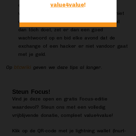
value4value
!
op exchanges hielden (zonder goed
wachtwoord) en ze verloren! Bewaar ze niet
op exchanges, zou ik zeggen. En als je dat
dan tóch doet, zet er dan een goed
wachtwoord op en bid elke avond dat de
exchange of een hacker er niet vandoor gaat
met je geld.
btcwiki
Op
geven we deze tips al langer.
Steun Focus!
Vind je deze open en gratis Focus-editie
waardevol? Steun ons met een volledig
vrijblijvende donatie, compleet value4value!
Klik op de QR-code met je lightning wallet (lnurl-