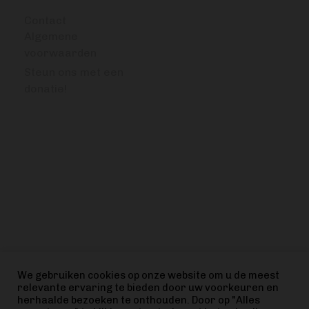
Contact
Algemene
voorwaarden
Steun ons met een
donatie!
VRAGEN OF OPMERKINGEN?
info@bitcoinfocus.nl
VOLG ONS
We gebruiken cookies op onze website om u de meest
relevante ervaring te bieden door uw voorkeuren en
herhaalde bezoeken te onthouden. Door op "Alles