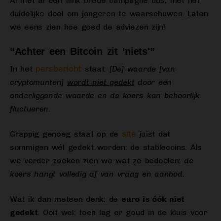
Al met al een flink brede campagne dus, met het
duidelijke doel om jongeren te waarschuwen. Laten
we eens zien hoe goed de adviezen zijn!
“Achter een Bitcoin zit ‘niets'”
persbericht
In het
staat:
[De] waarde [van
cryptomunten]
wordt niet gedekt
door een
onderliggende waarde en de koers kan behoorlijk
fluctueren.
site
Grappig genoeg staat op de
juist dat
sommigen wél gedekt worden: de stablecoins. Als
we verder zoeken zien we wat ze bedoelen:
de
koers hangt volledig af van vraag en aanbod
.
Wat ik dan meteen denk: de
euro is óók niet
gedekt
. Ooit wel: toen lag er goud in de kluis voor