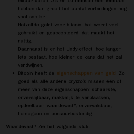
elkaar bellen. Als er 10 mensen een telefoon
hebben dan groeit het aantal verbindingen nog
veel sneller.
Hetzelfde geldt voor bitcoin: het wordt veel
gebruikt en geaccepteerd, dat maakt het
nuttig.
Daarnaast is er het Lindy-effect: hoe langer
iets bestaat, hoe kleiner de kans dat het zal
verdwijnen.
eigenschappen van geld
Bitcoin heeft de
. Zo
goed als alle andere
crypto’s
missen één of
meer van deze eigenschappen: schaarste,
onverslijtbaar, makkelijk te verplaatsen,
opdeelbaar, waardevast*, onvervalsbaar,
homogeen en censuurbestendig.
Waardevast? Zie het volgende stuk.