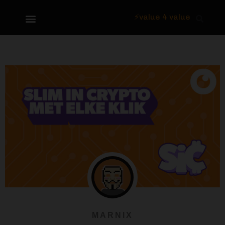
⚡value 4 value
Over Focus
MARNIX