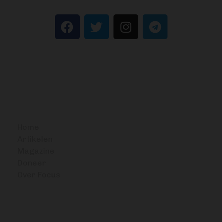
BITCOIN FOCUS
Home
Artikelen
Magazine
Doneer
Over Focus
OVERIG