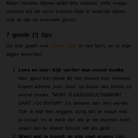
Maar munten blijven altijd íets volatiel: zelfs mega-
munten als de euro kunnen flink in waarde dalen,
ook al zijn ze extreem groot…
7 goede (!) tips
zeven tips
De site geeft ook
. In het kort, en in mijn
eigen woorden:
Lees en leer: kijk verder dan social media
.
Hier gaat het (denk ik) het meest mis: mensen
kopen allerlei zooi, puur op basis van posts op
social media: “MUNT FLOKIDOGEULTRAMUNT
GAAT +10.000%!!!!”. Ze denken dan niet verder.
Ook ik blijf het zeggen: zorg dat je snapt wat
je koopt. En ik denk dat als je de munten écht
snapt dat je alleen bitcoin wil als geld.
Weet wat je koopt: er zijn veel scams
. Lijkt