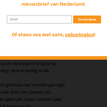
nieuwsbrief van Nederland.
men) terecht komen bij meer
D2 zeggen dat het “
maar
Inschrijven
wijl daar veel uit af te leiden is.
alleen met
uitdrukkelijke
Of steun ons met sats,
value4value
!
a toestemming met de data
 is de vraag hoe vrijwillig PSD2
theekverstrekkers
gebruiken
e een lening aanvraagt moet je
op je rekening en krijg je op
ing. Hoe vrijwillig is die
ant geld kan niet worden gevolgd
en wel. Door het gemak van
er gebruikt, maar contant geld
ijk belang (ook
volgens