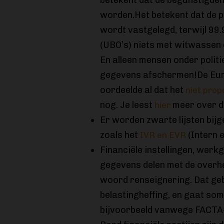
betekent dat de begunstigden
worden.Het betekent dat de 
wordt vastgelegd, terwijl 99
(UBO’s) niets met witwassen o
En alleen mensen onder polit
gegevens afschermen!De Eu
oordeelde al dat het
niet prop
nog. Je leest
meer over d
hier
Er worden zwarte lijsten bijg
zoals het
(Intern 
IVR en EVR
Financiële instellingen, wer
gegevens delen met de overhei
woord renseignering. Dat ge
belastingheffing, en gaat som
bijvoorbeeld vanwege FACTA