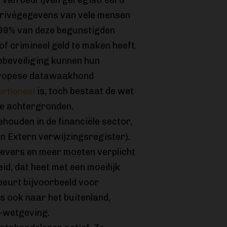
 van bedrijven geregistreerd
privégegevens van vele mensen
.99% van deze begunstigden
f crimineel geld te maken heeft.
iebeveiliging kunnen hun
ropese datawaakhond
is, toch bestaat de wet
ortioneel
e achtergronden.
ehouden in de financiële sector,
en Extern verwijzingsregister).
kgevers en meer moeten verplicht
d, dat heet met een moeilijk
beurt bijvoorbeeld voor
s ook naar het buitenland,
-wetgeving.