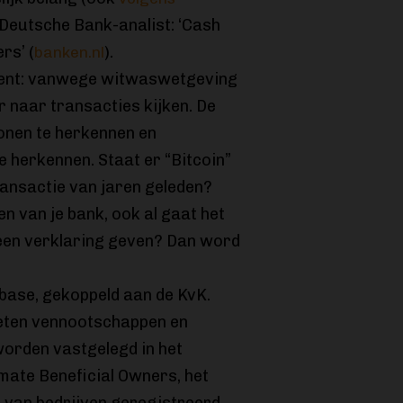
. Deutsche Bank-analist: ‘Cash
rs’ (
).
banken.nl
gent: vanwege witwaswetgeving
 naar transacties kijken. De
onen te herkennen en
e herkennen. Staat er “Bitcoin”
ransactie van jaren geleden?
en van je bank, ook al gaat het
 geen verklaring geven? Dan word
base, gekoppeld aan de KvK.
eten vennootschappen en
worden vastgelegd in het
imate Beneficial Owners, het