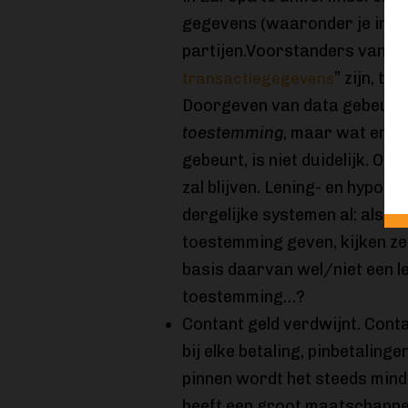
gegevens (waaronder je inko
partijen.Voorstanders van PS
” zijn, ter
transactiegegevens
Doorgeven van data gebeurt 
toestemming
, maar wat er n
gebeurt, is niet duidelijk. Ook
zal blijven. Lening- en hypo
dergelijke systemen al: als j
toestemming geven, kijken ze 
basis daarvan wel/niet een len
toestemming…?
Contant geld verdwijnt. Cont
bij elke betaling, pinbetaling
pinnen wordt het steeds mind
heeft een groot maatschappel