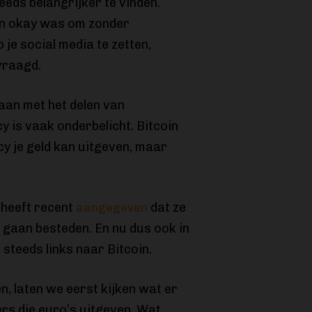
eds belangrijker te vinden.
en okay was om zonder
je social media te zetten,
vraagd.
an met het delen van
y is vaak onderbelicht. Bitcoin
cy je geld kan uitgeven, maar
 heeft recent
dat ze
aangegeven
gaan besteden. En nu dus ook in
steeds links naar Bitcoin.
n, laten we eerst kijken wat er
s die euro’s uitgeven. Wat