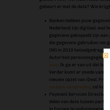
gebeurt er met de data? Wie krijgt
Banken hebben jouw gegevens
Nederland zijn digitaal, wat
gegevens gekoppeld zijn aan 
die gegevens gebruiken om ge
ING in 2019 betaalgedrag an
Autoriteit persoonsgegevens 
. Ik ga er van uit dat ba
voor
Verder komt er (mede vanuit b
nieuwe opzet van iDeal. Priva
zal kome
verdere verspreiding
Payment Services Directive 2 
delen van data tussen partije
in Europa te uniformiseren. 