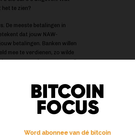
 het te zien?
. De meeste betalingen in
 betekent dat jouw NAW-
jouw betalingen. Banken willen
ld mee te verdienen, zo wilde
alyseren en reclames sturen. De
stak hier in juli 2019 een
stokje
nken het gaan blijven proberen.
BITCOIN
anken) iDeal 2.0, een hele
cy First verwacht dat er
FOCUS
n van je financiële gegevens.
(PSD2) is een richtlijn voor het
n. Het doel is om de betaalmarkt
Word abonnee van dé bitcoin
PSD2 zorgt dat er zeer gevoelige