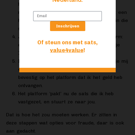
hebt geplaatst. Ik ga in op jouw order. Ik
maak een speciaal soort lightning-invoice: een
hold-invoice. Ik zet de 100.000 sats vast in die
Inschrijven
speciale invoice.
Jij stuurt ook een invoice naar het platform:
Of steun ons met sats,
een invoice vanuit jouw wallet, waarmee je
value4value
!
100.000 sats ontvangt.
Ik vertel je in een versleutelde chat hoe je mij
euro’s kan sturen. Jij betaalt mij, en ik
bevestig op het platform dat ik het geld heb
ontvangen.
Het platform ‘pakt’ nu de sats die ik heb
vastgezet, en stuurt ze naar jou.
Dat is hoe het zou moeten werken. Er zitten in
deze stappen wat opties voor fraude, daar is ook
aan gedacht.