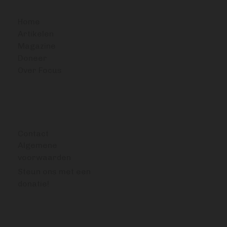
Home
Artikelen
Magazine
Doneer
Over Focus
OVERIG
Contact
Algemene
voorwaarden
Steun ons met een
donatie!
VRAGEN OF OPMERKINGEN?