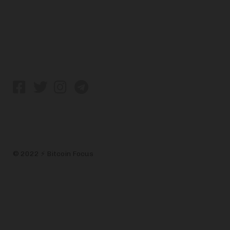
info@bitcoinfocus.nl
VOLG ONS
© 2022 ⚡ Bitcoin Focus