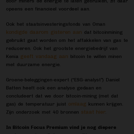
door miners de energie te laten gebruiken, zit daar
opeens een financieel voordeel aan.
Ook het staatsinvesteringsfonds van Oman
kondigde daarom gisteren aan
dat bitcoinmining
gebruikt gaat worden om het affakkelen van gas te
reduceren. Ook het grootste energiebedrijf van
geeft vandaag aan
Kenia
bitcoin te willen minen
met duurzame energie.
Groene-beleggingen-expert (“ESG-analyst”) Daniel
Batten heeft ook een analyse gedaan en
concludeert dat we door bitcoin-mining (met dat
omlaag
gas) de temperatuur juist
kunnen krijgen.
staat hier
Zijn onderzoek met 40 bronnen
.
In Bitcoin Focus Premium vind je nog diepere