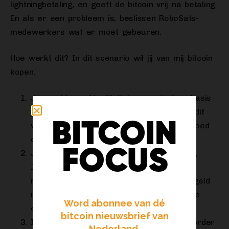
lightningbetaling, en geeft de bitcoin vrij na betaling.
En als er een probleem is, beslissen RoboSats-
medewerkers wat er moet gebeuren.
Hoe werkt dit? In dit scenario wil jij van mij bitcoin
kopen:
Je maakt een identiteit (een
avatar
) op basis
van een willekeurig getal. De app regelt dit
BITCOIN
voor je. Dit willekeurige getal schrijf je goed
op, voor het geval je computer crasht.
FOCUS
Je zegt in de app dat je bitcoin wil kopen,
100.000 sats (ongeveer 30 euro). Bij het
maken van deze
order
moet je ook wat geld
in onderpand geven, om te bewijzen dat je
Word abonnee van dé
echt bent.
bitcoin nieuwsbrief van
Ik wil bitcoin verkopen, en zie dat jij die order
Nederland.