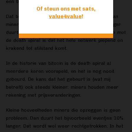
een blok wordt gevonden.
Of steun ons met sats,
value4value
!
Dat betekent dan ook meteen dat inkomsten van
miners weer omlaag gaan, omdat het veel langer
duurt voordat ze hun beloning hebben. Het idee met
de death spiral is dat het hele netwerk piepend en
krakend tot stilstand komt.
In de historie van bitcoin is de death spiral al
meerdere keren voorspeld, en het is nog nooit
gebeurd. De kans dat het gebeurt is (wat mij
betreft) ook steeds kleiner: miners houden meer
rekening met prijsveranderingen.
Kleine hoeveelheden miners die opzeggen is geen
probleem. Dan duurt het bijvoorbeeld eventjes 10%
langer. Dat wordt wel weer rechtgetrokken. In het