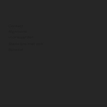
OVERIG
Contact
Algemene
voorwaarden
Steun ons met een
donatie!
VRAGEN OF OPMERKINGEN?
info@bitcoinfocus.nl
VOLG ONS