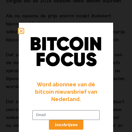
zorgde dat de 2016 blokken twee weken duurden.
Als nu opeens de prijs enorm inzakt (halveert
bijvoorbeeld), dan zullen er minder miners mee
willen (en kunnen!) doen. Ze kunnen hun stroomprijs
BITCOIN
bijvoorbeeld niet betalen van de gevonden bitcoin.
FOCUS
Dat zou kunnen betekenen dat een groot deel van
de miners ermee stopt. Het idee achter de death
spiral is dat er zó veel miners stoppen, dat er nu
bijvoorbeeld nog maar 20 pogingen per 10 minuten
Word abonnee van dé
worden gedaan.
bitcoin nieuwsbrief van
Nederland.
Dat zou betekenen dat alles vijf keer zo lang duurt
(eerst 100, nu 20 pogingen). De periode van twee
weken duurt dan opeens tien weken. En het kost
Inschrijven
nu niet gemiddeld 10, maar 50 minuten voordat er