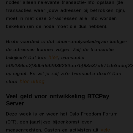
nodes’ alleen relevante transactie-info opslaan (de
transacties waar jouw adressen bij betrokken zijn),
moet in met deze SP-adressen alle info worden
bekeken (en de node moet die dus hebben).
Grote voordeel is dat chain-analysebedrijven lastiger
de adressen kunnen volgen. Zelf de transactie
hier
bekijken? Dat kan
, transactie
50b486aa2f8db4592936284aa7bf88537d571de3adaf33
op signet. En wil je zelf zo’n transactie doen? Dan
hier uitleg
staat
.
Veel geld voor ontwikkeling BTCPay
Server
Deze week is er weer het Oslo Freedom Forum
(OFF), een jaarlijkse bijeenkomst over
vele
mensenrechten. Gasten en activisten uit