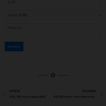
Donate!
VORIGE
VOLGENDE
#51 ‘Bitcoin is geen geld’
#53 Bitcoins controlesysteem, zo draai je een node