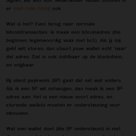
Signet, als test dus. Nederlander Ruben Somsen is
veel mee bezig
er
ook.
Wat is het? Even terug naar normale
bitcointransacties: ik maak een bitcoinadres (die
beginnen tegenwoordig vaak met bc1). Als jij mij
geld wilt sturen, dan stuurt jouw wallet echt ‘naar’
dat adres. Dat is ook zichtbaar op de blockchain,
en volgbaar.
Bij silent payments (SP) gaat dat net wat anders.
Als ik een SP wil ontvangen, dan maak ik een SP-
adres aan. Het is een nieuw soort adres, en
sturende wallets moeten er ondersteuning voor
inbouwen.
Wat een wallet doet (die SP ondersteunt) is niet