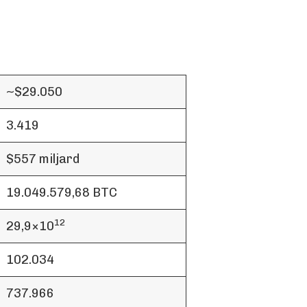
~$29.050
3.419
$557 miljard
19.049.579,68 BTC
12
29,9×10
102.034
737.966