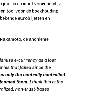
e jaar is de munt voornamelijk
 een tool voor de boekhouding.
lbekende eurobiljetten en
 Nakamoto, de anonieme
dismiss e-currency as a lost
ies that failed since the
was only the centrally controlled
 doomed them.
I think this is the
tralized, non-trust-based