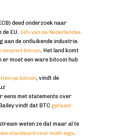
ECB) deed onderzoek naar
n de EU.
14% van de Nederlandse
ng aan de ontluikende industrie.
. Het land komt
k omarmt bitcoin
n er moet een ware bitcoin hub
, vindt de
tten op bitcoin
uz
r eens met statements over
ailey vindt dat BTC
gefaald
kstream weten ze dat maar al te
.
we standaard voor multi-sigs