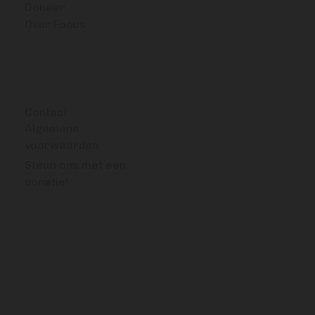
Doneer
Over Focus
OVERIG
Contact
Algemene
voorwaarden
Steun ons met een
donatie!
VRAGEN OF OPMERKINGEN?
info@bitcoinfocus.nl