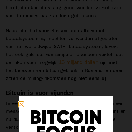
heeft, dan kan de vraag goed worden verschoven
van de miners naar andere gebruikers.
Naast dat het voor Rusland een alternatief
betaalsysteem is, mochten ze worden afgesloten
van het wereldwijde SWIFT-betaalsysteem, levert
het ook geld op. Een simpele rekensom vertelt dat
13 miljard dollar
de inkomsten mogelijk
zijn met
het belasten van bitcoingebruik in Rusland, en daar
zitten de mining-inkomsten nog niet eens bij!
Bitcoin is voor vijanden
In een klimaat met veel inflatie, waar steeds meer
mensen met interesse naar Bitcoin kijken, begint er
BITCOIN
nu dus ook op geopolitiek vlak een en ander te
verschuiven.