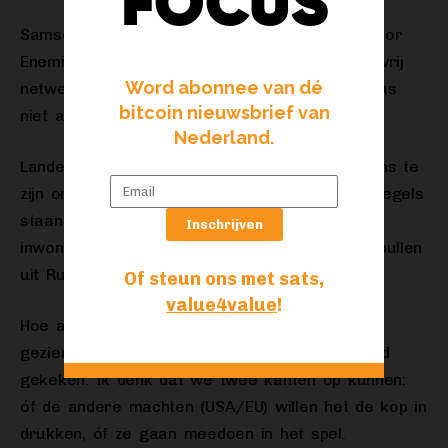
FOCUS
Samson Mow van Blockstream zei: “Bitcoin is for
Enemies”. En zo is het. Bitcoin is een open en vrij
Word abonnee van dé
netwerk waar iedereen aan mee kan doen. Dus
bitcoin nieuwsbrief van
niet alleen bloemenkwekers, maar ook landen.
Nederland.
Landen hoeven het politiek niet met elkaar eens te
zijn om bitcoin toch te kunnen gebruiken. De regels
staan vast. En zelfs als zijn landen in oorlog,
Inschrijven
inwoners van Oekraïne kunnen gewoon nog spullen
uit Rusland kopen, als ze het willen.
Of steun ons met sats,
value4value
!
Hoe alles uitpakt wordt interessant. Mondiaal
gezien wordt er niet heel positief naar Rusland
gekeken. Ik denk dat we twee kanten op kunnen:
óf de andere machten (USA/EU) willen het de kop in
drukken, óf ze gaan meedoen in het spel.