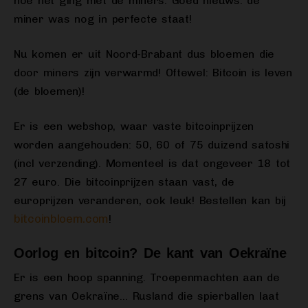
hoe het ging met de miners. Goed nieuws: de
miner was nog in perfecte staat!
Nu komen er uit Noord-Brabant dus bloemen die
door miners zijn verwarmd! Oftewel: Bitcoin is leven
(de bloemen)!
Er is een webshop, waar vaste bitcoinprijzen
worden aangehouden: 50, 60 of 75 duizend satoshi
(incl verzending). Momenteel is dat ongeveer 18 tot
27 euro. Die bitcoinprijzen staan vast, de
europrijzen veranderen, ook leuk! Bestellen kan bij
bitcoinbloem.com
!
Oorlog en bitcoin? De kant van Oekraïne
Er is een hoop spanning. Troepenmachten aan de
grens van Oekraïne… Rusland die spierballen laat