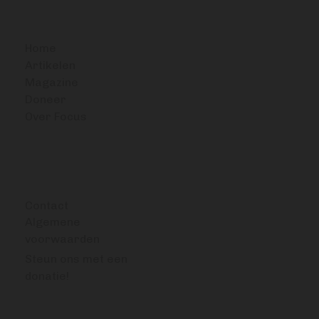
BITCOIN FOCUS
Home
Artikelen
Magazine
Doneer
Over Focus
OVERIG
Contact
Algemene
voorwaarden
Steun ons met een
donatie!