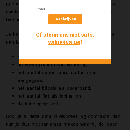
gegaan. Met cryptografische trucjes kun je deze
derde partij mitigeren. Zonder al te veel op de
techniek in te gaan, hier een korte uitleg:
Inschrijven
Je kunt met Lava Loans een aantal parameters
Of steun ons met sats,
value4value
!
aan je bitcoin meegeven:
het rentetarief,
de verloopdatum van de lening,
het aantal dagen sinds de lening is
aangegaan,
het aantal bitcoin als onderpand,
het aantal fiat als lening, en
de bitcoinprijs zelf.
Gooi je al deze data in discreet log contracts, dan
kun je dus mechanismes maken waarbij de lener