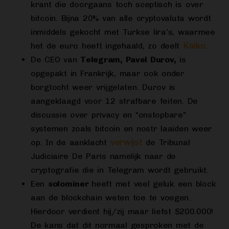
krant die doorgaans toch sceptisch is over
bitcoin. Bijna 20% van alle cryptovaluta wordt
inmiddels gekocht met Turkse lira’s, waarmee
Kaiko
het de euro heeft ingehaald, zo deelt
.
De CEO van
Telegram, Pavel Durov,
is
opgepakt in Frankrijk, maar ook onder
borgtocht weer vrijgelaten. Durov is
aangeklaagd voor 12 strafbare feiten. De
discussie over privacy en “onstopbare”
systemen zoals bitcoin en nostr laaiden weer
verwijst
op. In de aanklacht
de Tribunal
Judiciaire De Paris namelijk naar de
cryptografie die in Telegram wordt gebruikt.
Een
solominer
heeft met veel geluk een block
aan de blockchain weten toe te voegen.
Hierdoor verdient hij/zij maar liefst $200.000!
De kans dat dit normaal gesproken met de