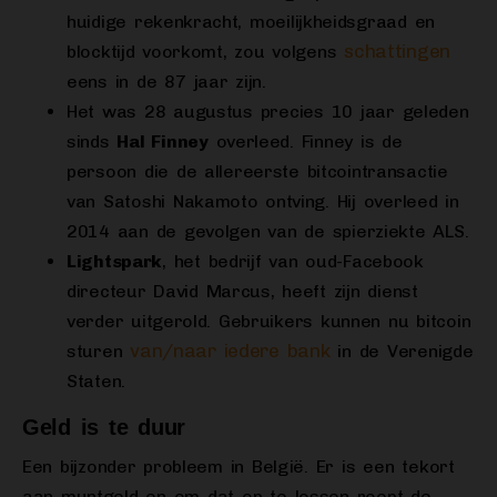
huidige rekenkracht, moeilijkheidsgraad en
schattingen
blocktijd voorkomt, zou volgens
eens in de 87 jaar zijn.
Het was 28 augustus precies 10 jaar geleden
sinds
Hal Finney
overleed. Finney is de
persoon die de allereerste bitcointransactie
van Satoshi Nakamoto ontving. Hij overleed in
2014 aan de gevolgen van de spierziekte ALS.
Lightspark
, het bedrijf van oud-Facebook
directeur David Marcus, heeft zijn dienst
verder uitgerold. Gebruikers kunnen nu bitcoin
van/naar iedere bank
sturen
in de Verenigde
Staten.
Geld is te duur
Een bijzonder probleem in België. Er is een tekort
aan muntgeld en om dat op te lossen roept de