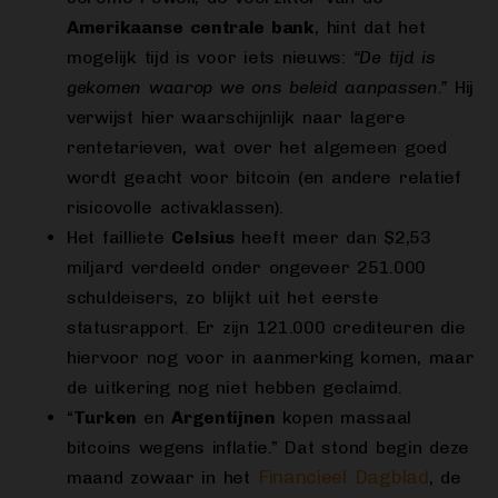
Amerikaanse centrale bank
, hint dat het
mogelijk tijd is voor iets nieuws:
“De tijd is
gekomen waarop we ons beleid aanpassen.”
Hij
verwijst hier waarschijnlijk naar lagere
rentetarieven, wat over het algemeen goed
wordt geacht voor bitcoin (en andere relatief
risicovolle activaklassen).
Het failliete
Celsius
heeft meer dan $2,53
miljard verdeeld onder ongeveer 251.000
schuldeisers, zo blijkt uit het eerste
statusrapport. Er zijn 121.000 crediteuren die
hiervoor nog voor in aanmerking komen, maar
de uitkering nog niet hebben geclaimd.
“
Turken
en
Argentijnen
kopen massaal
bitcoins wegens inflatie.” Dat stond begin deze
Financieel Dagblad
maand zowaar in het
, de