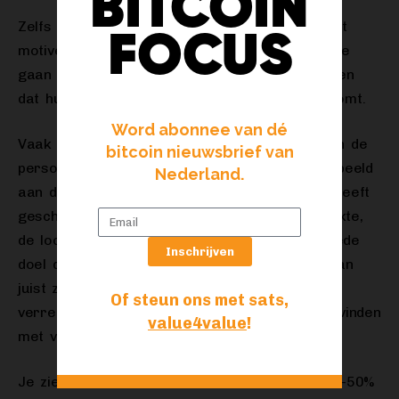
BITCOIN
Zelfs op een bericht of aankondiging. Dit werkt
FOCUS
motiverend, voor zowel de maker om samen te
gaan werken maar ook voor de fans, die weten
dat hun bijdrage bij alle betrokkenen terechtkomt.
Word abonnee van dé
Vaak zijn er veel meer betrokkenen dan alleen de
bitcoin nieuwsbrief van
persoon die bij het bericht staat. Denk bijvoorbeeld
Nederland.
aan de producer, de videograaf die de video heeft
geschoten, de illustrator die het artwork maakte,
de locatie die het feest faciliteerde of het goede
Inschrijven
doel dat de makers willen ondersteunen. En dan
juist zonder een moeizame administratie en
Of steun ons met sats,
verrekening achteraf, en betalingen die plaatsvinden
value4value
!
met verwaarloosbare transactiekosten.
Je ziet hieronder een voorbeeld, met een 50%-50%