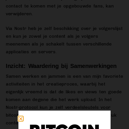
contact te komen met je opgebouwde fans, kan
verwijderen.
Via Nostr heb je zelf beschikking over je volgerslijst
en kun je zowel je content als je volgers
meenemen als je schakelt tussen verschillende
applicaties en servers.
Inzicht: Waardering bij Samenwerkingen
Samen werken en jammen is een van mijn favoriete
activiteiten in het creatieproces, waarbij het
eigenlijk vreemd is dat de likes en views ten goede
komen aan degene die het werk upload. In het
Nostr-protocol kun je zelf verdeelsleutels voor
bitcoinbetalingen instellen op elk afzonderlijk stuk
content.