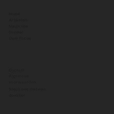
BITCOIN FOCUS
Home
Artikelen
Magazine
Doneer
Over Focus
OVERIG
Contact
Algemene
voorwaarden
Steun ons met een
donatie!