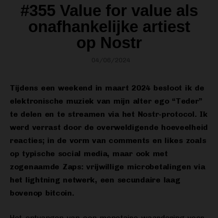
#355 Value for value als
onafhankelijke artiest
op Nostr
04/06/2024
Tijdens een weekend in maart 2024 besloot ik de
elektronische muziek van mijn alter ego “Teder”
te delen en te streamen via het Nostr-protocol. Ik
werd verrast door de overweldigende hoeveelheid
reacties; in de vorm van comments en likes zoals
op typische social media, maar ook met
zogenaamde Zaps: vrijwillige microbetalingen via
het lightning netwerk, een secundaire laag
bovenop bitcoin.
Het ontvangen van een monetaire waardering voor