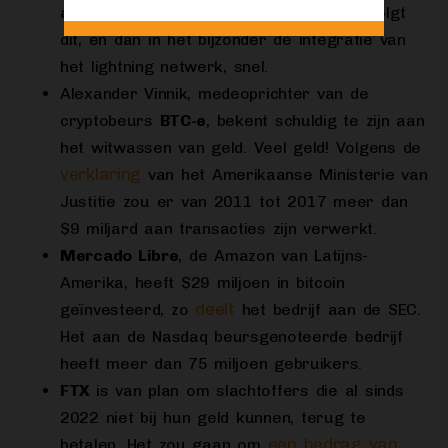
alleen altcoins en stablecoins. Mogelijk volgt
dit, en dan in het bijzonder de integratie van
het lightning netwerk, snel.
Alexander Vinnik, medeoprichter van de
cryptobeurs
BTC-e
, bekent schuldig te zijn aan
het witwassen van geld. Veel geld! Volgens de
verklaring
van het Amerikaanse Ministerie van
Justitie zou er van 2011 tot 2017 meer dan
$9 miljard aan transacties zijn verwerkt.
Mercado Libre
, de Amazon van Latijns-
Amerika, heeft $29 miljoen in bitcoin
deelt
geïnvesteerd, zo
het bedrijf aan de SEC.
Het aan de Nasdaq beursgenoteerde bedrijf
heeft meer dan 75 miljoen gebruikers.
FTX
is van plan om slachtoffers die al sinds
2022 niet bij hun geld kunnen, terug te
een bedrag van
betalen. Het zou gaan om