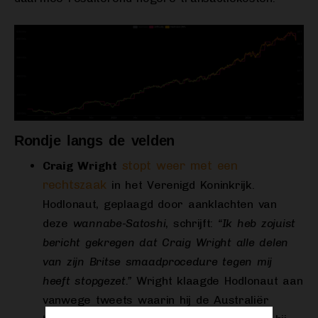
Rondje langs de velden
stopt weer met een
Craig Wright
rechtszaak
in het Verenigd Koninkrijk.
Hodlonaut, geplaagd door aanklachten van
deze
wannabe-Satoshi
, schrijft:
“Ik heb zojuist
bericht gekregen dat Craig Wright alle delen
van zijn Britse smaadprocedure tegen mij
heeft stopgezet.”
Wright klaagde Hodlonaut aan
vanwege tweets waarin hij de Australiër