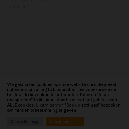
donatie!
VRAGEN OF OPMERKINGEN?
info@bitcoinfocus.nl
VOLG ONS
We gebruiken cookies op onze website om u de meest
relevante ervaring te bieden door uw voorkeuren en
herhaalde bezoeken te onthouden. Door op "Alles
accepteren" te klikken, stemt u in met het gebruik van
ALLE cookies. U kunt echter "Cookie settings" bezoeken
om minder toestemming te geven.
© 2022 ⚡ Bitcoin Focus
Cookie Settings
Alles accepteren