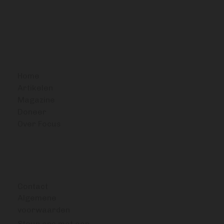
BITCOIN FOCUS
Home
Artikelen
Magazine
Doneer
Over Focus
OVERIG
Contact
Algemene
voorwaarden
Steun ons met een