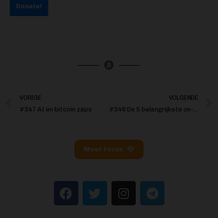
Donate!
VORIGE
VOLGENDE
#347 AI en bitcoin zaps
#349 De 5 belangrijkste on-chain grafieken van mei
Meer Focus