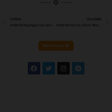
VORIGE
VOLGENDE
#298 Uitdagingen met privacy en de belofte van BOLT12
#300 Bitcoin On-Chain: Wrapped
Meer Focus
BITCOIN FOCUS