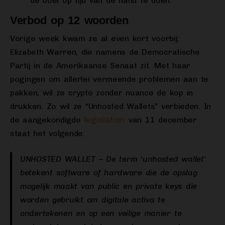
de boel op tijd van de hand te doen.
Verbod op 12 woorden
Vorige week kwam ze al even kort voorbij:
Elizabeth Warren, die namens de Democratische
Partij in de Amerikaanse Senaat zit. Met haar
pogingen om allerlei vermeende problemen aan te
pakken, wil ze crypto zonder nuance de kop in
drukken. Zo wil ze “Unhosted Wallets” verbieden. In
legislation
de aangekondigde
van 11 december
staat het volgende:
UNHOSTED WALLET – De term ‘unhosted wallet’
betekent software of hardware die de opslag
mogelijk maakt van
public
en
private keys
die
worden gebruikt om digitale activa te
ondertekenen en op een veilige manier te