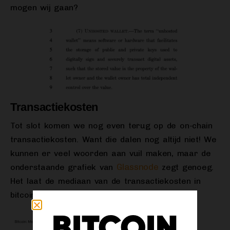
mogen wij gaan?
Transactiekosten
Tot slot komen we nog even terug op de on-chain
transactiekosten. Want die dalen nog altijd niet! We
kunnen er veel woorden aan vuil maken, maar de
Glassnode
onderstaande grafiek van
zegt genoeg.
Het laat de mediaan van de transactiekosten in
bitcointermen zien:
BITCOIN