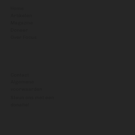
Home
Artikelen
Magazine
Doneer
Over Focus
OVERIG
Contact
Algemene
voorwaarden
Steun ons met een
donatie!
VRAGEN OF OPMERKINGEN?