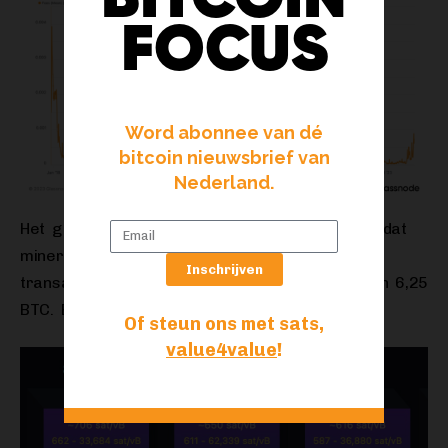
FOCUS
Word abonnee van dé
bitcoin nieuwsbrief van
Nederland.
Het ging er afgelopen week zo hard aan toe, dat
miners meer verdienden aan de som van de
Inschrijven
transactiekosten, dan aan de blocksubsidie van 6,25
BTC. En dat is tamelijk uniek!
Of steun ons met sats,
value4value
!