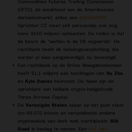
Commodities Futures Trading Commission
(CFTC), de waakhond van de Amerikaanse
persbericht
derivatenmarkt, aldus een
.
Oprichter CZ moet zelf persoonlijk ook nog
eens $150 miljoen ophoesten. De reden is dat
de beurs de “wetten in de VS negeerde”. De
rechtbank heeft de betalingsverplichting, die
eerder al was aangekondigd, nu bevestigd.
Een rechtbank op de Britse Maagdeneilanden
heeft $1,1 miljard aan bezittingen van
Su Zhu
en
Kyle Davies
bevroren. De twee zijn de
oprichters van failliete crypto-hedgefonds
Three Arrows Capital.
De
Verenigde Staten
staan op het punt staat
om 69.370 bitcoin en verschillende andere
cryptovaluta van dark web marktplaats
Silk
Hof van
Road
in beslag te nemen. Een