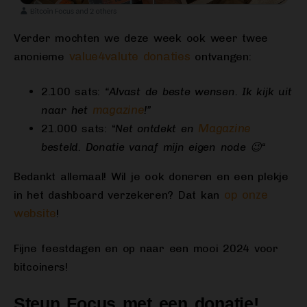
Verder mochten we deze week ook weer twee
value4valute donaties
anonieme
ontvangen:
2.100 sats:
“Alvast de beste wensen. Ik kijk uit
magazine
naar het
!”
Magazine
21.000 sats: “
Net ontdekt en
besteld. Donatie vanaf mijn eigen node 😉
“
Bedankt allemaal! Wil je ook doneren en een plekje
op onze
in het dashboard verzekeren? Dat kan
website
!
Fijne feestdagen en op naar een mooi 2024 voor
bitcoiners!
Steun Focus met een donatie!