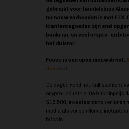
de tegoeden van duizenden kla
gebruikt voor handelshuis Alam
nu nauw verbonden is met FTX. 
klantentegoeden zijn snel opge
bankrun, en veel crypto- en bitc
het duister
.
Focus is een open nieuwsbrief.
S
!
donatie
De dagen rond het faillissement 
crypto-industrie. De bitcoinprijs d
$15.500, investeerders verloren 
media als verschillende instanties
bitcoin.