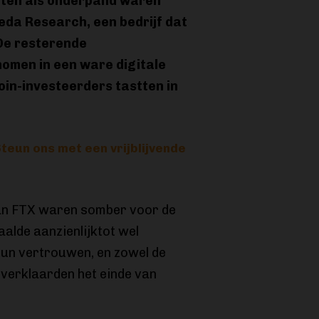
nten als onderpand waren
eda Research, een bedrijf dat
De resterende
nomen in een ware digitale
oin-investeerders tastten in
teun ons met een vrijblijvende
van FTX waren somber voor de
aalde aanzienlijktot wel
hun vertrouwen, en zowel de
 verklaarden het einde van