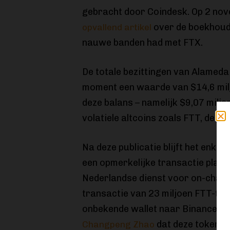
gebracht door Coindesk. Op 2 no
over de boekhoud
opvallend artikel
nauwe banden had met FTX.
De totale bezittingen van Alamed
moment een waarde van $14,6 milj
deze balans – namelijk $9,07 milja
volatiele altcoins zoals FTT, de 
Na deze publicatie blijft het enkel
een opmerkelijke transactie plaats
Nederlandse dienst voor on-chain
transactie van 23 miljoen FTT-tok
onbekende wallet naar Binance. L
dat deze tokens 
Changpeng Zhao