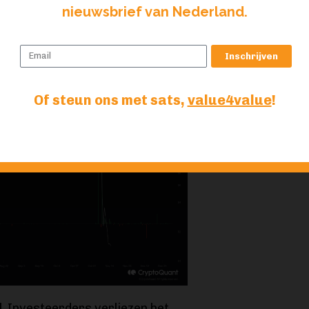
nieuwsbrief van Nederland.
Inschrijven
Of steun ons met sats,
value4value
!
. Investeerders verliezen het