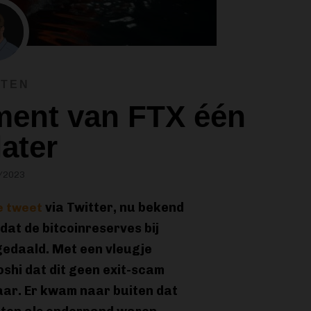
TEN
ement van FTX één
later
/2023
via Twitter, nu bekend
e tweet
 dat de bitcoinreserves bij
gedaald. Met een vleugje
oshi dat dit geen exit-scam
aar. Er kwam naar buiten dat