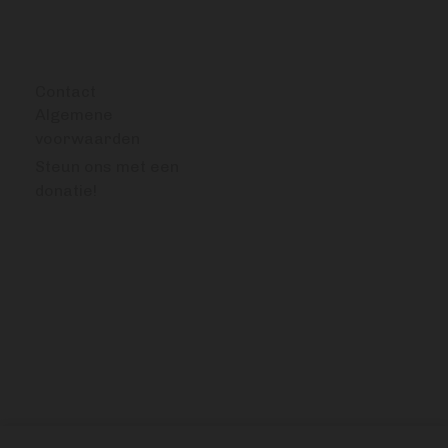
OVERIG
Contact
Algemene
voorwaarden
Steun ons met een
donatie!
VRAGEN OF OPMERKINGEN?
info@bitcoinfocus.nl
VOLG ONS