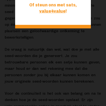
Of steun ons met sats,
minimaal twee van de drie nodig om je originele
value4value
!
seed weer te berekenen. Elk van deze
gegenereerde seeds is op zich bruikbaar en je zou
op één of meer een kleine hoeveelheid sats kunnen
plaatsen een geloofwaardige ontkenning te
bewerkstelligen.
De vraag is natuurlijk dan wel, wat doe je met alle
seed-woorden die je genereert. Je zou
betrouwbare personen elk een setje kunnen geven,
maar houd er dan wel rekening mee dat die
personen zonder jou bij elkaar kunnen komen en
jouw originele seed-woorden kunnen berekenen.
Voor de continuïteit is het ook van belang om na te
denken hoe je de seed-woorden opslaat. Er zijn