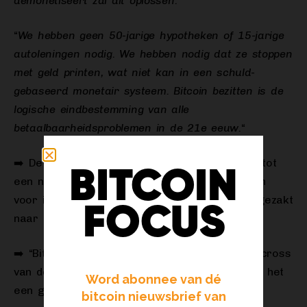
demonetiseert zal dit oplossen.
“
“
We hebben geen 50-jarige hypotheken of 15-jarige
autoleningen nodig. We hebben nodig dat ze stoppen
met geld printen, wat niet kan in een schuld-
gebaseerd monetair systeem. Bitcoin bezitten is de
logische eindbestemming van alle
betaalbaarheidsproblemen in de 21e eeuw.
“
➡️ De Bitcoin-voorraad op beurzen is gedaald tot
BITCOIN
een nieuw dieptepunt. Er is niet genoeg Bitcoin
voor iedereen. De reserves van beurzen zijn gezakt
FOCUS
naar een all-time low van 2,39 miljoen BTC.
➡️ “Bitcoin staat op het punt zijn vierde death cross
van de cyclus te krijgen. Elke keer markeerde het
Word abonnee van dé
een grote bodem.
bitcoin nieuwsbrief van