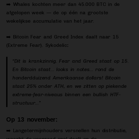
➡️ Whales kochten meer dan 45.000 BTC in de
afgelopen week — de op één na grootste
wekelijkse accumulatie van het jaar.
➡️ Bitcoin Fear and Greed Index daalt naar 15
(Extreme Fear). Sykodelic
:
“Dit is krankzinnig. Fear and Greed staat op 15.
En Bitcoin staat… looks in notes… rond de
honderdduizend Amerikaanse dollars! Bitcoin
staat 25% onder ATH, en we zitten op piekende
extreme-fear-niveaus binnen een bullish HTF-
structuur…”
Op 13 november:
➡️ Langetermijnhouders versnellen hun distributie,
waarbij de voorraad snel daalt en de