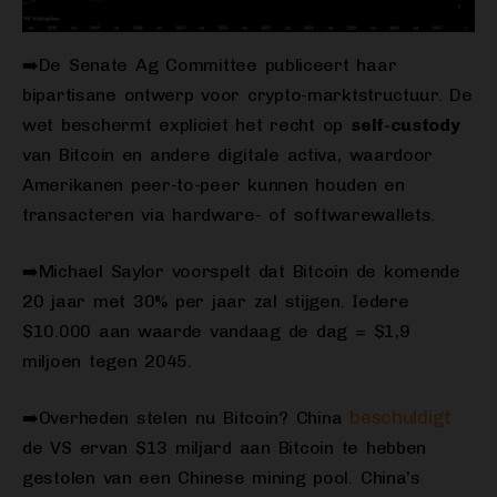
➡️De Senate Ag Committee publiceert haar
bipartisane ontwerp voor crypto-marktstructuur. De
wet beschermt expliciet het recht op
self-custody
van Bitcoin en andere digitale activa, waardoor
Amerikanen peer-to-peer kunnen houden en
transacteren via hardware- of softwarewallets.
➡️Michael Saylor voorspelt dat Bitcoin de komende
20 jaar met 30% per jaar zal stijgen. Iedere
$10.000 aan waarde vandaag de dag = $1,9
miljoen tegen 2045.
beschuldigt
➡️Overheden stelen nu Bitcoin? China
de VS ervan $13 miljard aan Bitcoin te hebben
gestolen van een Chinese mining pool. China’s