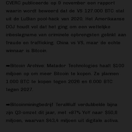
CVERC publiceerde op 9 november een rapport
waarin wordt beweerd dat de VS 127.000 BTC stal
uit de LuBian pool-hack van 2020. Het Amerikaanse
DOJ houdt vol dat het ging om een wettelijke
inbeslagname van criminele opbrengsten gelinkt aan
fraude en trafficking. China vs VS, maar de echte
winnaar is Bitcoin.
➡️Bitcoin Archive: Matador Technologies haalt $100
miljoen op om meer Bitcoin te kopen. Ze plannen
1.000 BTC te kopen tegen 2026 en 6.000 BTC
tegen 2027.
➡️Bitcoinminingbedrijf TeraWulf verdubbelde bijna
zijn Q3-omzet dit jaar, met +87% YoY naar $50,6
miljoen, waarvan $43,4 miljoen uit digitale activa.