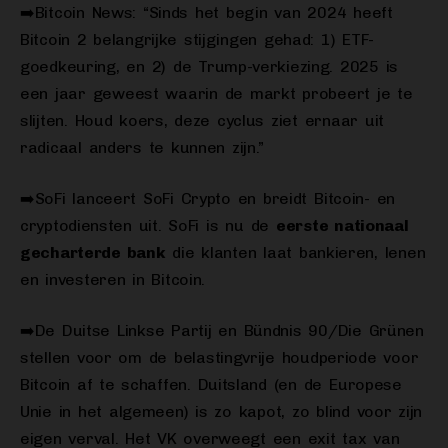
➡️Bitcoin News: “Sinds het begin van 2024 heeft
Bitcoin 2 belangrijke stijgingen gehad: 1) ETF-
goedkeuring, en 2) de Trump-verkiezing. 2025 is
een jaar geweest waarin de markt probeert je te
slijten. Houd koers, deze cyclus ziet ernaar uit
radicaal anders te kunnen zijn.”
➡️SoFi lanceert SoFi Crypto en breidt Bitcoin- en
cryptodiensten uit. SoFi is nu de
eerste nationaal
gecharterde bank
die klanten laat bankieren, lenen
en investeren in Bitcoin.
➡️De Duitse Linkse Partij en Bündnis 90/Die Grünen
stellen voor om de belastingvrije houdperiode voor
Bitcoin af te schaffen. Duitsland (en de Europese
Unie in het algemeen) is zo kapot, zo blind voor zijn
eigen verval. Het VK overweegt een exit tax van