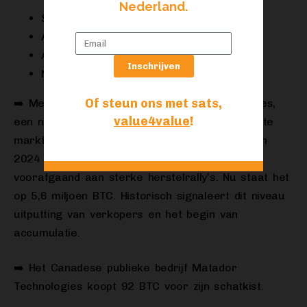
Nederland.
September 2023
Augustus 2024
April 2025
Inschrijven
November 2025″ —
James van Straten
Of steun ons met sats,
➡️ Meer dan 5 miljoen BTC staan nu met verlies,
value4value
!
een niveau dat alleen werd bereikt tijdens grote
marktresets. Het markeerde capitulatie midden
2024 en opnieuw in april 2025 — beide
voorafgaand aan sterke herstelrally’s. Nu staat het
op 5,6 miljoen BTC. Historisch signaleert dit niveau
uitputting van verkopers en het begin van
accumulatie.
➡️ Het Canadese publieke bedrijf Matador
Technologies koopt 92 BTC voor zijn schatkist.