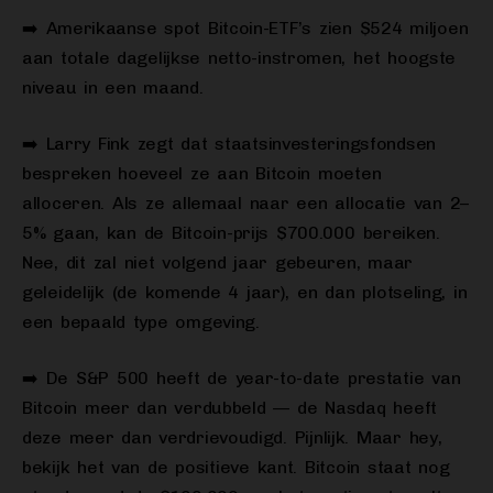
➡️ Amerikaanse spot Bitcoin-ETF’s zien $524 miljoen
aan totale dagelijkse netto-instromen, het hoogste
niveau in een maand.
➡️ Larry Fink zegt dat staatsinvesteringsfondsen
bespreken hoeveel ze aan Bitcoin moeten
alloceren. Als ze allemaal naar een allocatie van 2–
5% gaan, kan de Bitcoin-prijs $700.000 bereiken.
Nee, dit zal niet volgend jaar gebeuren, maar
geleidelijk (de komende 4 jaar), en dan plotseling, in
een bepaald type omgeving.
➡️ De S&P 500 heeft de year-to-date prestatie van
Bitcoin meer dan verdubbeld — de Nasdaq heeft
deze meer dan verdrievoudigd. Pijnlijk. Maar hey,
bekijk het van de positieve kant. Bitcoin staat nog