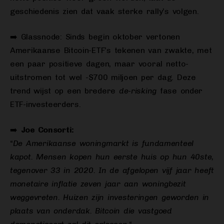
geschiedenis zien dat vaak sterke rally’s volgen.
➡️ Glassnode: Sinds begin oktober vertonen
Amerikaanse Bitcoin-ETF’s tekenen van zwakte, met
een paar positieve dagen, maar vooral netto-
uitstromen tot wel -$700 miljoen per dag. Deze
trend wijst op een bredere
de-risking
fase onder
ETF-investeerders.
➡️
Joe Consorti:
“
De Amerikaanse woningmarkt is fundamenteel
kapot. Mensen kopen hun eerste huis op hun 40ste,
tegenover 33 in 2020. In de afgelopen vijf jaar heeft
monetaire inflatie zeven jaar aan woningbezit
weggevreten. Huizen zijn investeringen geworden in
plaats van onderdak. Bitcoin die vastgoed