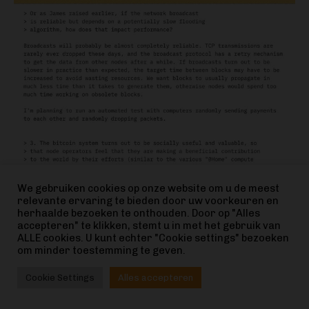
We gebruiken cookies op onze website om u de meest
relevante ervaring te bieden door uw voorkeuren en
herhaalde bezoeken te onthouden. Door op "Alles
accepteren" te klikken, stemt u in met het gebruik van
ALLE cookies. U kunt echter "Cookie settings" bezoeken
om minder toestemming te geven.
Cookie Settings
Alles accepteren
➡️ UAE sovereign wealth fund verhoogt zijn Bitcoin-
exposure met 230% sinds juni, volgens een recent