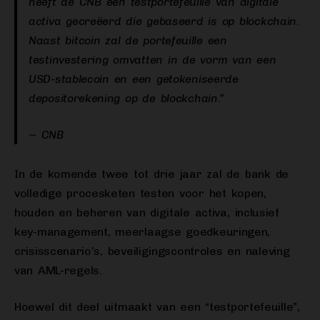
heeft de CNB een testportefeuille van digitale
activa gecreëerd die gebaseerd is op blockchain.
Naast bitcoin zal de portefeuille een
testinvestering omvatten in de vorm van een
USD-stablecoin en een getokeniseerde
depositorekening op de blockchain.”
~ CNB
In de komende twee tot drie jaar zal de bank de
volledige procesketen testen voor het kopen,
houden en beheren van digitale activa, inclusief
key-management, meerlaagse goedkeuringen,
crisisscenario’s, beveiligingscontroles en naleving
van AML-regels.
Hoewel dit deel uitmaakt van een “testportefeuille”,