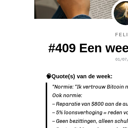
FEL
#409 Een wee
01/07
🧠Quote(s) van de week:
“Normie: “Ik vertrouw Bitcoin ni
Ook normie:
– Reparatie van $800 aan de aut
– 5% loonsverhoging = reden vo
– Geen bezittingen, alleen schu