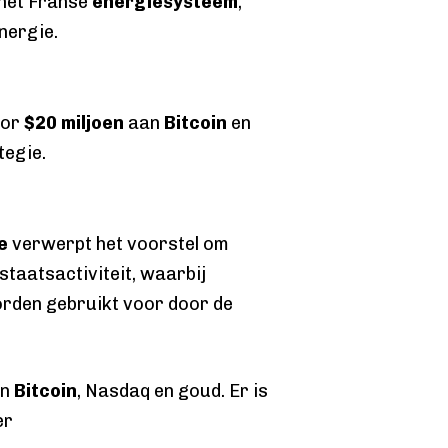
 het Franse
energiesysteem
,
nergie.
oor
$20 miljoen
aan
Bitcoin
en
tegie.
e
verwerpt het voorstel om
staatsactiviteit, waarbij
orden gebruikt voor door de
.
an
Bitcoin
, Nasdaq en goud. Er is
er