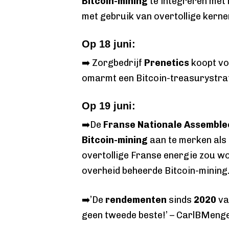
Bitcoin-mining
te integreren met
met gebruik van overtollige kerne
Op 18 juni:
➡️ Zorgbedrijf
Prenetics
koopt v
omarmt een Bitcoin-treasurystra
Op 19 juni:
➡️De
Franse Nationale Assemble
Bitcoin-mining
aan te merken als 
overtollige Franse energie zou w
overheid beheerde Bitcoin-mining
➡️’De
rendementen
sinds
2020
v
geen tweede beste!’ – CarlBMeng