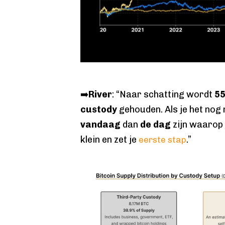
➡️
River
: “Naar schatting wordt
5
custody
gehouden. Als je het nog 
vandaag
dan
de dag
zijn waarop 
klein en zet je
.”
eerste stap