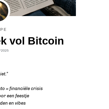
IPE
k vol Bitcoin
/2025
et.”
o = financiële crisis
or een feestje
lden en vibes