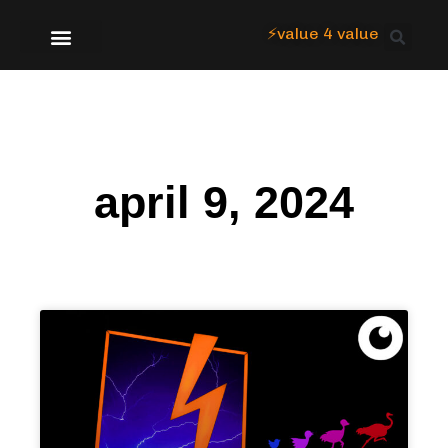
⚡value 4 value
Over Focus
april 9, 2024