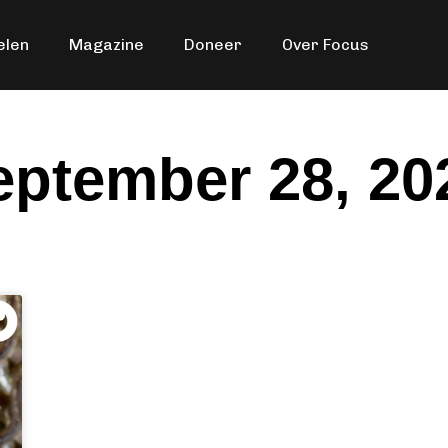
elen
Magazine
Doneer
Over Focus
eptember 28, 20