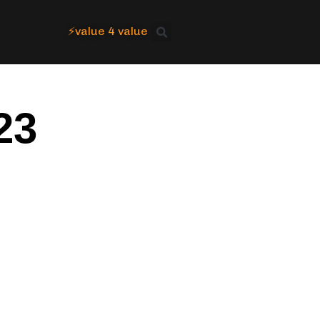
⚡value 4 value
23