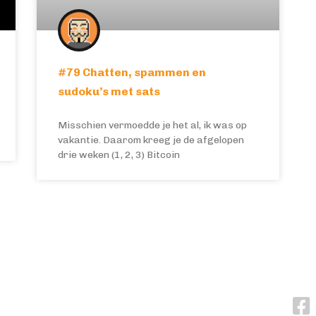
#79 Chatten, spammen en
sudoku’s met sats
Misschien vermoedde je het al, ik was op
vakantie. Daarom kreeg je de afgelopen
drie weken (1, 2, 3) Bitcoin
VRAGEN OF OPMERKINGEN?
VOL
info@bitcoinfocus.nl