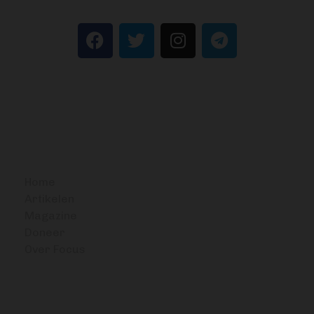
BITCOIN FOCUS
Home
Artikelen
Magazine
Doneer
Over Focus
OVERIG