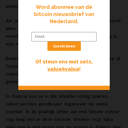
alleen nog allemaal in omloop komen.
Word abonnee van dé
bitcoin nieuwsbrief van
Als je geld per definitie minder waard wordt, wordt
Nederland.
alles om je heen duurder. Maar hoe zou een
wereld er uit zien waar je geld niet onderhevig is
aan inflatie?
Inschrijven
Boektip over dit specifieke onderwerp:
The Price of
Of steun ons met sats,
Tomorrow
van Jeff Booth. Booth schetst een
value4value
!
toekomstbeeld waarin we werken met een
geldsysteem dat niet draait op inflatie.
In theorie kun je in die situatie rustig sparen,
zaken worden goedkoper tegenover de vaste
meetlat. In de praktijk zitten we met bitcoin echter
nog lang niet in deze situatie. Sterker nog: bijna
iedereen is nog bezig met de prijzen in dollars, niet