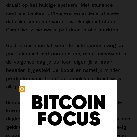
draait op het huidige systeem. Met sturende
centrale banken, CPI-cijfers en andere officiële
data die soms ver van de werkelijkheid staan.
Opmerkelijk nieuws sijpelt door in alle markten.
Geld is een meetlat voor de hele samenleving. Je
gaat akkoord met een uurloon, maar onbewust is
de volgende dag je uurloon eigenlijk al naar
beneden bijgesteld. Je koopt er namelijk minder
producten voor terug. Je koopkracht loopt vrijwel
elk jaar terug.
BITCOIN
Bitcoin is een alternatieve meetlat. Een die in de
kern stabiel en duidelijk is, al doet de huidige
FOCUS
dagkoers momenteel anders vermoeden. Het is een
geldnetwerk dat níet per definitie altijd onderhevig
is aan inflatie. Er zijn 21 miljoen bitcoin, ze moeten