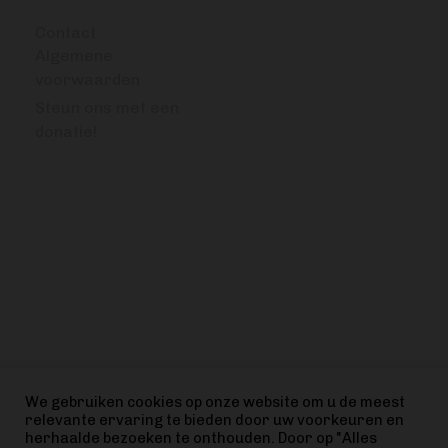
Contact
Algemene
voorwaarden
Steun ons met een
donatie!
VRAGEN OF OPMERKINGEN?
info@bitcoinfocus.nl
VOLG ONS
We gebruiken cookies op onze website om u de meest
relevante ervaring te bieden door uw voorkeuren en
herhaalde bezoeken te onthouden. Door op "Alles