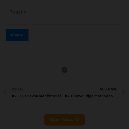
Donate!
VORIGE
VOLGENDE
#71 Overleven met bitcoin in El Salvador
#73 Eenvoudige methodes voor privacy op de blockchain
Meer Focus