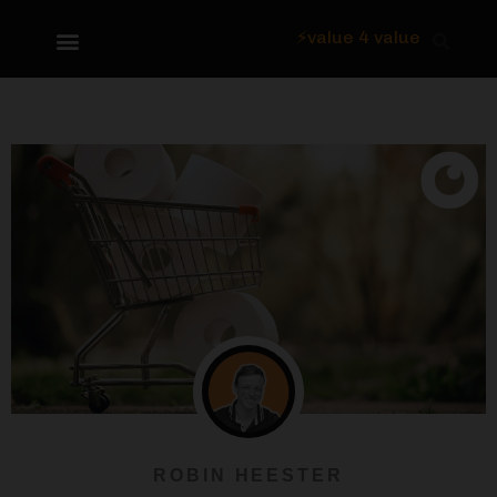
⚡value 4 value
Over Focus
ROBIN HEESTER