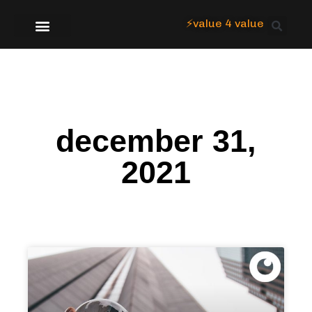
⚡value 4 value
Over Focus
december 31,
2021