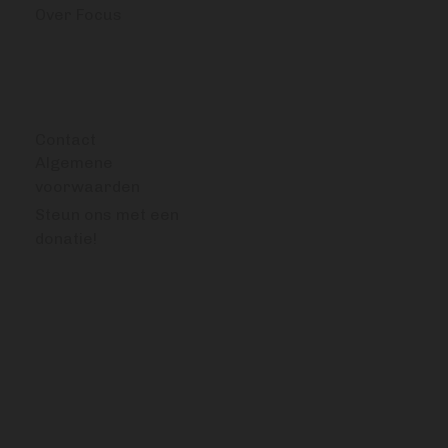
Over Focus
OVERIG
Contact
Algemene
voorwaarden
Steun ons met een
donatie!
VRAGEN OF OPMERKINGEN?
info@bitcoinfocus.nl
VOLG ONS