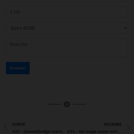
Donate!
VORIGE
VOLGENDE
#22 – Gewelddadige overvallen en wat je ertegen kan doen
#24 – Het mega super extreme jaaroverzicht!