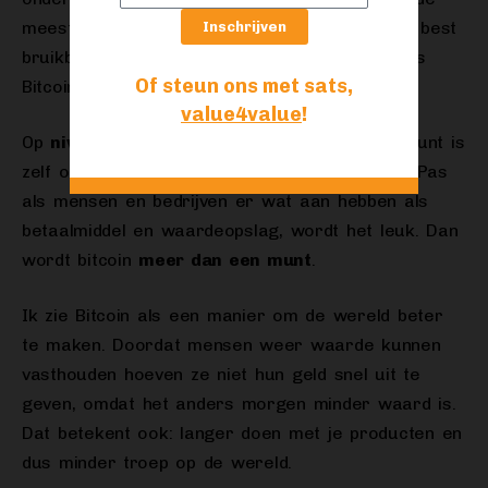
meeste projecten mislukken.
Geld
lijkt toch de best
Inschrijven
bruikbare use-case voor blockchains, en dan is
Of steun ons met sats,
Bitcoin natuurlijk de koning!
value4value
!
Op
niveau 2
is er de
macro-economie
. Een munt is
zelf opzich niet zo’n interessant ding namelijk. Pas
als mensen en bedrijven er wat aan hebben als
betaalmiddel en waardeopslag, wordt het leuk. Dan
wordt bitcoin
meer dan een munt
.
Ik zie Bitcoin als een manier om de wereld beter
te maken. Doordat mensen weer waarde kunnen
vasthouden hoeven ze niet hun geld snel uit te
geven, omdat het anders morgen minder waard is.
Dat betekent ook: langer doen met je producten en
dus minder troep op de wereld.