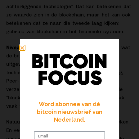
achterliggende technologie”. Dat kan betekenen dat
ze waarde zien in de blockchain, maar het kan ook
betekenen dat ze naar die tweede laag kijken:
gebruik van blockchain in het financiële systeem.
Niveau 1:
Wat betreft
blockchaintechnologie
: wat
BITCOIN
de bitcoinmaker Satoshi Nakamoto heeft
uitgevonden (Bitcoin) is een verzameling van
FOCUS
technologieën: Public Keys, Linked Lists, Hashing,
Peer-to-peer communicatie en veel meer. De
verzameling van deze technieken wordt vaak de
“blockchaintechnologie” genoemd, terwijl er vaak
Word abonnee van dé
vaak veel meer bedoeld wordt.
bitcoin nieuwsbrief van
Nederland.
Natuurlijk, dit zijn allemaal interessante technieken.
En veel bedrijven hebben al geprobeerd om de
onderliggende technieken te gebruiken, maar de