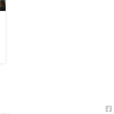
VRAGEN OF OPMERKINGEN?
VOL
info@bitcoinfocus.nl