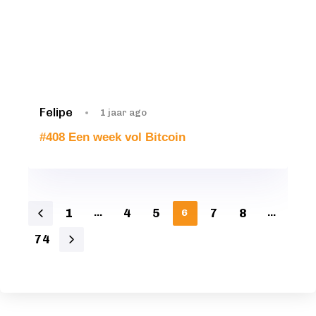
Felipe
1 jaar ago
#408 Een week vol Bitcoin
1
4
5
7
8
…
6
…
74