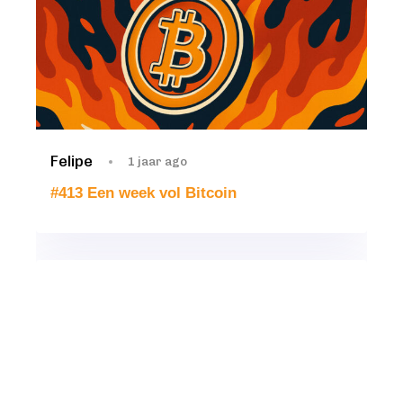
Felipe
1 jaar ago
#413 Een week vol Bitcoin