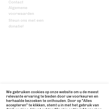
Contact
Algemene
voorwaarden
Steun ons met een
donatie!
VRAGEN OF OPMERKINGEN?
info@bitcoinfocus.nl
VOLG ONS
We gebruiken cookies op onze website om u de meest
relevante ervaring te bieden door uw voorkeuren en
herhaalde bezoeken te onthouden. Door op "Alles
accepteren" te klikken, stemt u in met het gebruik van