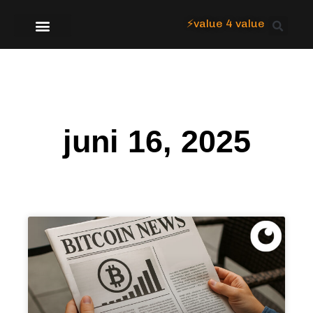
⚡value 4 value
Over Focus
juni 16, 2025