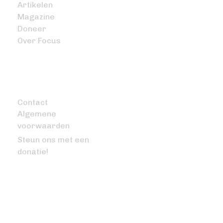
Artikelen
Magazine
Doneer
Over Focus
OVERIG
Contact
Algemene
voorwaarden
Steun ons met een
donatie!
VRAGEN OF OPMERKINGEN?
info@bitcoinfocus.nl