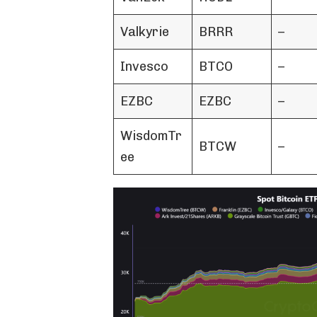
Valkyrie
BRRR
–
Invesco
BTCO
–
EZBC
EZBC
–
WisdomTr
BTCW
–
ee