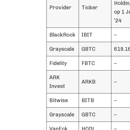
Holdi
Provider
Ticker
op 1 J
’24
BlackRock
IBIT
–
Grayscale
GBTC
619.1
Fidelity
FBTC
–
ARK
ARKB
–
Invest
Bitwise
BITB
–
Grayscale
GBTC
–
VanEck
HODL
–