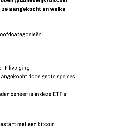
bben (publiekelijk) bitcoin
n ze aangekocht en welke
hoofdcategorieën:
TF live ging.
s aangekocht door grote spelers
der beheer is in deze ETF’s.
gestart met een bitcoin