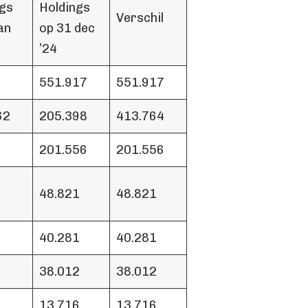
ngs
Holdings
Verschil
an
op 31 dec
’24
551.917
551.917
62
205.398
413.764
201.556
201.556
48.821
48.821
40.281
40.281
38.012
38.012
13.716
13.716