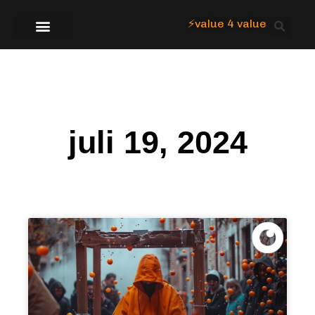
⚡value 4 value
Over Focus
juli 19, 2024