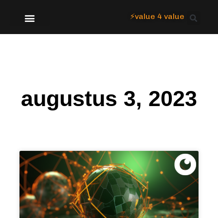
⚡value 4 value
Over Focus
augustus 3, 2023