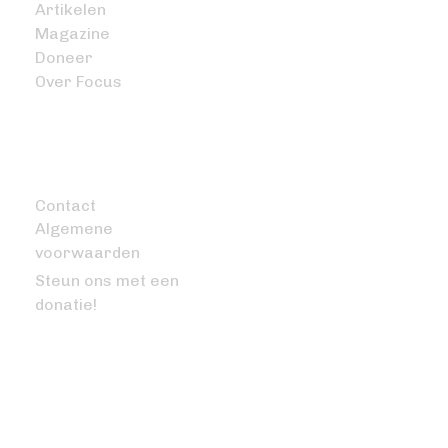
Artikelen
Magazine
Doneer
Over Focus
OVERIG
Contact
Algemene
voorwaarden
Steun ons met een
donatie!
VRAGEN OF OPMERKINGEN?
info@bitcoinfocus.nl