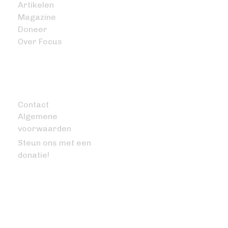
Artikelen
Magazine
Doneer
Over Focus
OVERIG
Contact
Algemene
voorwaarden
Steun ons met een
donatie!
VRAGEN OF OPMERKINGEN?
info@bitcoinfocus.nl