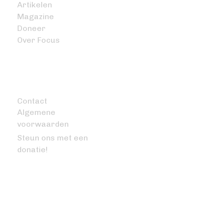
Artikelen
Magazine
Doneer
Over Focus
OVERIG
Contact
Algemene
voorwaarden
Steun ons met een
donatie!
VRAGEN OF OPMERKINGEN?
info@bitcoinfocus.nl