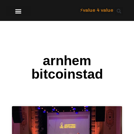
⚡value 4 value
Over Focus
arnhem
bitcoinstad