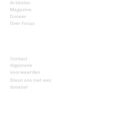
Artikelen
Magazine
Doneer
Over Focus
OVERIG
Contact
Algemene
voorwaarden
Steun ons met een
donatie!
VRAGEN OF OPMERKINGEN?
info@bitcoinfocus.nl