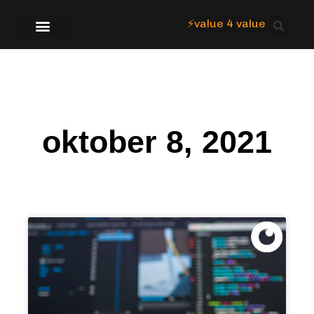
⚡value 4 value
Over Focus
oktober 8, 2021